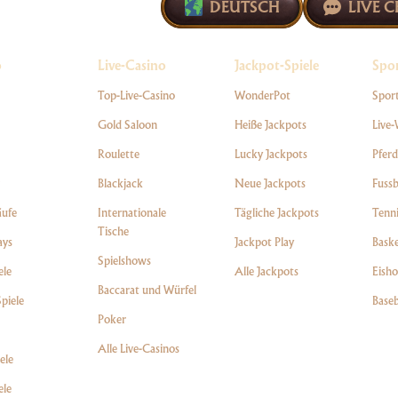
DEUTSCH
LIVE 
o
Live-Casino
Jackpot-Spiele
Spo
Top-Live-Casino
WonderPot
Spor
Gold Saloon
Heiße Jackpots
Live
Roulette
Lucky Jackpots
Pfer
v
Blackjack
Neue Jackpots
Fussb
äufe
Internationale
Tägliche Jackpots
Tenni
Tische
ys
Jackpot Play
Baske
Spielshows
ele
Alle Jackpots
Eish
Baccarat und Würfel
piele
Baseb
Poker
Alle Live-Casinos
ele
ele