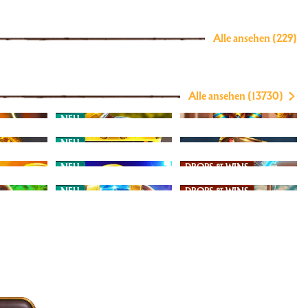
Alle ansehen (229)
Alle ansehen (13730)
NEU
NEU
NEU
DROPS & WINS
NEU
DROPS & WINS