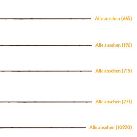
Alle ansehen (665)
Alle ansehen (196)
Alle ansehen (715)
Alle ansehen (271)
Alle ansehen (10920)