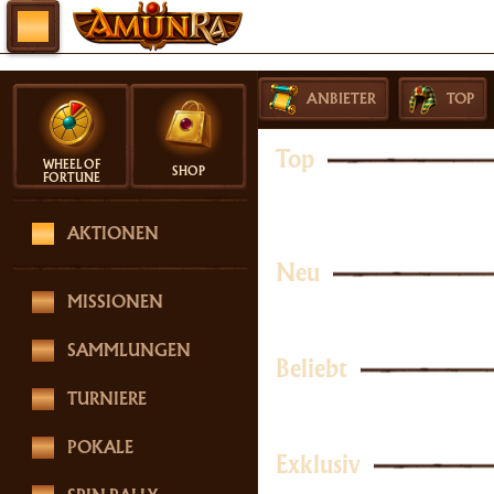
ANBIETER
TOP
Top
WHEEL OF
SHOP
FORTUNE
AKTIONEN
Neu
MISSIONEN
SAMMLUNGEN
Beliebt
TURNIERE
POKALE
Exklusiv