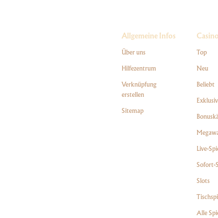
Allgemeine Infos
Casin
Über uns
Top
Hilfezentrum
Neu
Verknüpfung
Beliebt
erstellen
Exklusi
Sitemap
Bonusk
Megawa
Live-Spi
Zahlungen
Sofort-S
Partner
Slots
Tischspi
Alle Spi