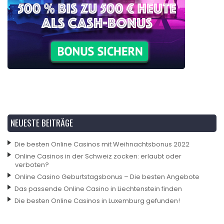
NEUESTE BEITRÄGE
Die besten Online Casinos mit Weihnachtsbonus 2022
Online Casinos in der Schweiz zocken: erlaubt oder
verboten?
Online Casino Geburtstagsbonus – Die besten Angebote
Das passende Online Casino in Liechtenstein finden
Die besten Online Casinos in Luxemburg gefunden!