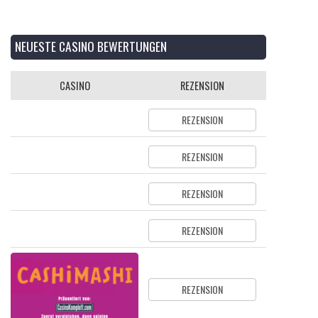
NEUESTE CASINO BEWERTUNGEN
CASINO
REZENSION
REZENSION
REZENSION
REZENSION
REZENSION
REZENSION