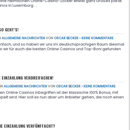
 seine heimischen Online-Casino-Zocker etwas ganz Großes parat:
inos in Luxemburg
….
SO GEHT’S!
N
ALLGEMEINE NACHRICHTEN
VON
OSCAR BECKER
•
KEINE KOMMENTARE
 einfach, und so haben wir uns im deutschsprachigen Raum diesmal
o wir für euch die besten Online Casinos und Top-Boni gefunden
 EINZAHLUNG VERDREIFACHEN!
IN
ALLGEMEINE NACHRICHTEN
VON
OSCAR BECKER
•
KEINE KOMMENTARE
n Online Casinos inbegriffen ist der klassische 100% Bonus, mit
elt wird. Hier soll es nun aber um Anbieter gehen, die noch einen
IE EINZAHLUNG VERFÜNFFACHT?