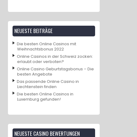
NEUESTE BEITRÄGE
Die besten Online Casinos mit
Weihnachtsbonus 2022
Online Casinos in der Schweiz zocken:
erlaubt oder verboten?
Online Casino Geburtstagsbonus – Die
besten Angebote
Das passende Online Casino in
Liechtenstein finden
Die besten Online Casinos in
Luxemburg gefunden!
NEUESTE CASINO BEWERTUNGEN