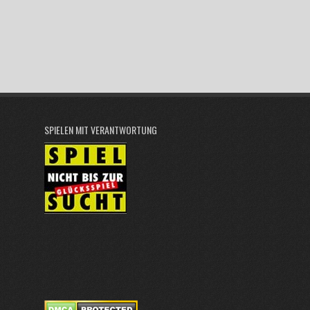
SPIELEN MIT VERANTWORTUNG