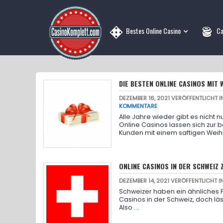
Bestes Online Casino
Ca
DIE BESTEN ONLINE CASINOS MIT
DEZEMBER 16, 2021
VERÖFFENTLICHT I
KOMMENTARE
Alle Jahre wieder gibt es nich
Online Casinos lassen sich zur b
Kunden mit einem saftigen We
ONLINE CASINOS IN DER SCHWEIZ
DEZEMBER 14, 2021
VERÖFFENTLICHT I
Schweizer haben ein ähnliches P
Casinos in der Schweiz, doch läs
Also
….