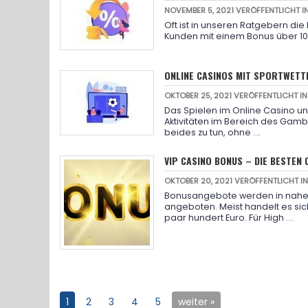
NOVEMBER 5, 2021
VERÖFFENTLICHT I
Oft ist in unseren Ratgebern die
Kunden mit einem Bonus über 10
ONLINE CASINOS MIT SPORTWETTE
OKTOBER 25, 2021
VERÖFFENTLICHT I
Das Spielen im Online Casino u
Aktivitäten im Bereich des Gamb
beides zu tun, ohne
….
VIP CASINO BONUS – DIE BESTEN
OKTOBER 20, 2021
VERÖFFENTLICHT I
Bonusangebote werden in nahez
angeboten. Meist handelt es s
paar hundert Euro. Für High
….
1
2
3
4
5
weiter »