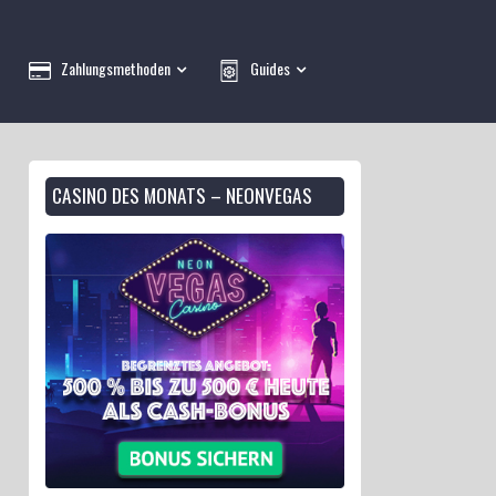
Zahlungsmethoden
Guides
CASINO DES MONATS – NEONVEGAS