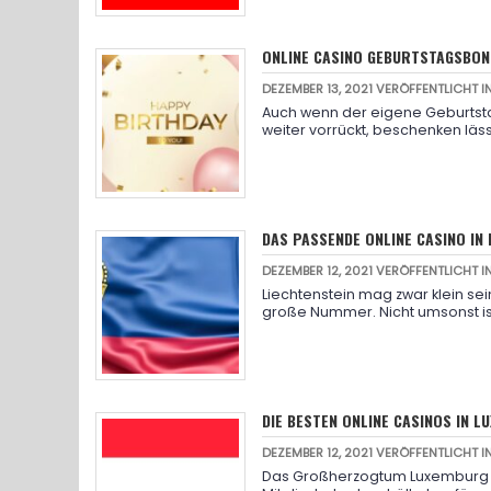
ONLINE CASINO GEBURTSTAGSBON
DEZEMBER 13, 2021
VERÖFFENTLICHT I
Auch wenn der eigene Geburtstag
weiter vorrückt, beschenken läss
DAS PASSENDE ONLINE CASINO IN 
DEZEMBER 12, 2021
VERÖFFENTLICHT I
Liechtenstein mag zwar klein sein
große Nummer. Nicht umsonst is
DIE BESTEN ONLINE CASINOS IN L
DEZEMBER 12, 2021
VERÖFFENTLICHT I
Das Großherzogtum Luxemburg zä