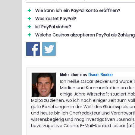
Wie kann ich ein PayPal Konto eröffnen?
Was kostet PayPal?
Ist PayPal sicher?
Welche Casinos akzeptieren PayPal als Zahlun
Mehr über uns
Oscar Becker
Ich heiße Oscar Becker und wurde 1
Medien und Kommunikation an der F
einige Jahre Wirtschaft studiert ha
Malta zu ziehen, wo ich nach einiger Zeit zum Vol
gute Beziehungen in der Welt des Glücksspiels u
und heute bin ich Chefredakteur und Verantwortli
wissensbegierig und mag investigativen Journalism
bevorzuge Live Casino. E-Mail-Kontakt: oscar [a