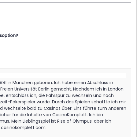
gsoption?
981 in München geboren. Ich habe einen Abschluss in
reien Universität Berlin gemacht. Nachdem ich in London
be, entschloss ich, die Fahrspur zu wechseln und nach
lzeit-Pokerspieler wurde. Durch das Spielen schaffte ich mir
nd wechselte bald zu Casinos über. Eins führte zum Anderen
cher für die Inhalte von CasinoKomplett. Ich bin
us. Mein Lieblingsspiel ist Rise of Olympus, aber ich
t] casinokomplett.com