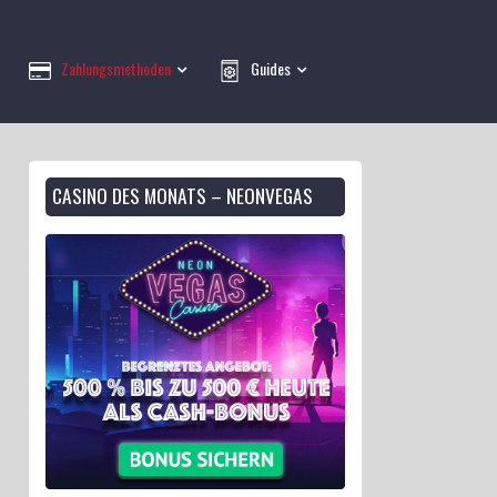
Zahlungsmethoden
Guides
CASINO DES MONATS – NEONVEGAS