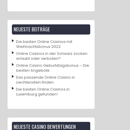
NEUESTE BEITRÄGE
Die besten Online Casinos mit
Weihnachtsbonus 2022
Online Casinos in der Schweiz zocken:
erlaubt oder verboten?
Online Casino Geburtstagsbonus – Die
besten Angebote
Das passende Online Casino in
Liechtenstein finden
Die besten Online Casinos in
Luxemburg gefunden!
NEUESTE CASINO BEWERTUNGEN