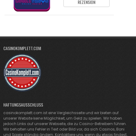
REZENSION
CASINOKOMPLETT.COM
HAFTUNGSAUSSCHLUSS
casinokomplett.com ist eine Vergleichsseite und wir bieten auf
unserer Website keine Möglichkeit, um Geld zu spielen. Wir haben
jedoch Links auf unserer Webseite, die zu Casino-Betreibern führen.
Wir behalten uns Fehler in Text oder Bild vor, da sich Casinos, Boni
und Spiele ständig ändern. Kontaktiere uns, wenn du etwas findest,