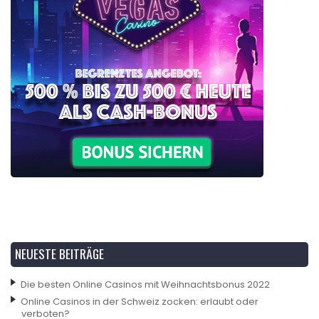
NEUESTE BEITRÄGE
Die besten Online Casinos mit Weihnachtsbonus 2022
Online Casinos in der Schweiz zocken: erlaubt oder
verboten?