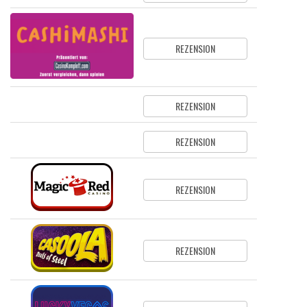
REZENSION
REZENSION
REZENSION
REZENSION
REZENSION