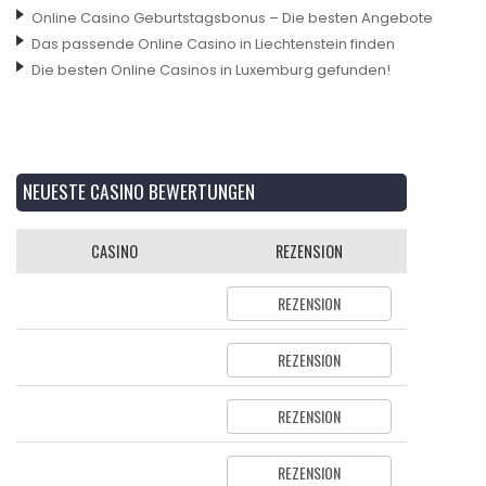
Online Casino Geburtstagsbonus – Die besten Angebote
Das passende Online Casino in Liechtenstein finden
Die besten Online Casinos in Luxemburg gefunden!
NEUESTE CASINO BEWERTUNGEN
CASINO
REZENSION
REZENSION
REZENSION
REZENSION
REZENSION