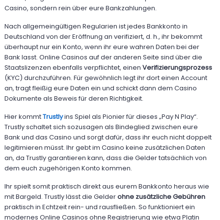
Casino, sondern rein über eure Bankzahlungen.
Nach allgemeingültigen Regularien ist jedes Bankkonto in
Deutschland von der Eröffnung an verifiziert, d. h., ihr bekommt
überhaupt nur ein Konto, wenn ihr eure wahren Daten bei der
Bank lasst. Online Casinos auf der anderen Seite sind über die
Staatslizenzen ebenfalls verpflichtet, einen
Verifizierungsprozess
(KYC) durchzuführen. Für gewöhnlich legt ihr dort einen Account
an, tragt fleißig eure Daten ein und schickt dann dem Casino
Dokumente als Beweis für deren Richtigkeit.
Hier kommt
Trustly
ins Spiel als Pionier für dieses „Pay N Play“.
Trustly schaltet sich sozusagen als Bindeglied zwischen eure
Bank und das Casino und sorgt dafür, dass ihr euch nicht doppelt
legitimieren müsst. Ihr gebt im Casino keine zusätzlichen Daten
an, da Trustly garantieren kann, dass die Gelder tatsächlich von
dem euch zugehörigen Konto kommen.
Ihr spielt somit praktisch direkt aus eurem Bankkonto heraus wie
mit Bargeld. Trustly lässt die Gelder
ohne zusätzliche Gebühren
praktisch in Echtzeit rein- und rausfließen. So funktioniert ein
modernes Online Casinos ohne Registrierung wie etwa Platin