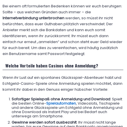
Bei einem oft formulierten Bedenken können wir euch beruhigen:
Sollte – aus welchen Gründen auch immer – die
Internetverbindung unterbrochen
werden, so müsst ihr nicht
befürchten, dass euer Guthaben plötzlich verschwindet. Der
Anbieter merkt sich die Bankdaten und kann euch somit
identifizieren, wenn ihr zurückkommt. Ihr müsst euch dann
einfach nur erneut „anmelden“ und schon steht euer Geld wieder
für euch bereit. Um dies zu vereinfachen, wird häufig zusätzlich
ein Benutzername samt Passwort festgelegt.
Welche Vorteile haben Casinos ohne Anmeldung?
Wenn ihr Lust auf ein spontanes Glücksspiel-Abenteuer habt und
Echtgeld-Casino-Spiele ohne Anmeldung spielen möchtet, dann
kommt ihr dabei in den Genuss einiger hübscher Vorteile:
Sofortiger
Spielspaß ohne Anmeldung und Download
: Spielt
die besten Online-
Spielautomaten
, Videoslots, Tischspiele
und andere Glücksspiele um Echtgeld ohne Anmeldung und
ohne Download als Instant Play und bei Bedarf auch
unterwegs am Smartphone.
Gewinne werden sofort ausbezahlt
: Ihr müsst nicht lange
warten, bis eure Gewinne auf dem Bankkonto angekommen