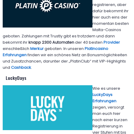
registrieren, aber
dafür bekommt ihr
hier auch eins der
momentan besten
Malta-Casinos
geboten. Zahlungen mit Trustly gibt es trotzdem und dann
bekommt ihr
knapp 2300 Automaten
der 40 besten
Provider
einschließlich
Merkur
geboten. In unseren
Platincasino
Erfahrungen
finden wir ein schönes Netz an Bonusmöglichkeiten
und Zusatzchancen, darunter der „PlatinClub“ mit VIP-Highlights
und
Cashback
.
LuckyDays
Wie es unsere
LuckyDays
Erfahrungen
zeigen, versorgt
man euch hier
nach einer kurzen
Registrierung in
vier Stufen mit bis