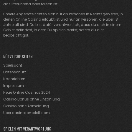
das irreführend oder falsch ist.
Unsere Angebote richten sich nur an Personen in Rechtsgebieten, in
denen Online Casino erlaubt ist und nur an Personen, die über 18
Jahre alt sind. Du bist dafür verantwortlich, dass du dich in einem
Gebiet befindest, in dem Du spielen darfst, sofern du dies
beabsichtigst.
NÜTZLICHE SEITEN
Spielsucht
Datenschutz
Nachrichten
Impressum
Neue Online Casinos 2024
Casino Bonus ohne Einzahlung
Casino ohne Anmeldung
Über casinokomplett.com
SPIELEN MIT VERANTWORTUNG