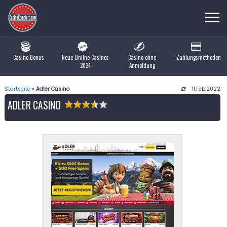
Casino Bonus
Neue Online Casinos
Casino ohne
Zahlungsmethoden
2024
Anmeldung
Startseite
»
Adler Casino
11.Feb.2022
ADLER CASINO