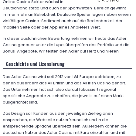
Online Casino Sektor wächst in
Deutschland stetig und auch der Sportwetten-Bereich gewinnt
immer mehr an Beliebtheit. Deutsche Spieler legen neben einem
vielfältigen Casino-Sortiment auch auf die Bedienbarkeit der
mobilen Seite oder der App eines Anbieters Wert.
In dieser ausführlichen Bewertung nehmen wir heute das Adler
Casino genauer unter die Lupe, überprüfen das Portfolio und die
Bonus-Angebote. Wir testen den Adler auf Herz und Nieren.
Geschichte und Lizensierung
Das Adler Casino wird seit 2012 von L&L Europe betrieben, zu
denen außerdem das All British und das All Irish Casino gehört.
Das Unternehmen hat sich also darauf fokussiert regional
spezifische Angebote zu schaffen, die jeweils auf einen Markt
ausgerichtet sind.
Das Design soll Kunden aus den jeweiligen Zielregionen
ansprechen, die Webseite nutzerfreundlich und in die
entsprechende Sprache übersetzt sein. Außerdem können die
deutschen Nutzer des Adler Casino mit Euro einzahlen und mit