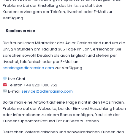
Probleme bei der Einstellung des Limits, so steht der
Kundenservice gern per Telefon, Livechat oder E-Mail zur
Verfügung.
Kundenservice
Die freundlichen Mitarbeiter des Adler Casinos sind rund um die
Uhr, 24 Stunden am Tag und 365 Tage im Jahr, erreichbar. Sie
sprechen sowohl Deutsch als auch Englisch und stehen per
Livechat, telefonisch oder per E-Mail an
service@adlercasino.com
zur Verfügung.
Live Chat
Telefon +49 3221 1000 752
E-mail
service@adlercasino.com
Sollte man eine Antwort auf eine Frage nicht in den FAQs finden,
Probleme auf der Webseite, bei der Ein- und Auszahlung haben
oder Informationen zu einem Bonus benötigen, freut sich der
Kundensupport mit Rat und Tat zur Seite zu stehen.
Deutschen, österreichischen und schweizerischen Kunden den