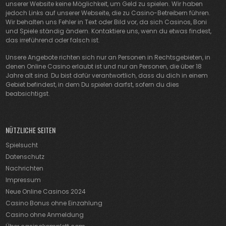
unserer Website keine Möglichkeit, um Geld zu spielen. Wir haben
jedoch Links auf unserer Webseite, die zu Casino-Betreibern führen.
Wir behalten uns Fehler in Text oder Bild vor, da sich Casinos, Boni
und Spiele ständig ändern. Kontaktiere uns, wenn du etwas findest,
das irreführend oder falsch ist.
Unsere Angebote richten sich nur an Personen in Rechtsgebieten, in
denen Online Casino erlaubt ist und nur an Personen, die über 18
Jahre alt sind. Du bist dafür verantwortlich, dass du dich in einem
Gebiet befindest, in dem Du spielen darfst, sofern du dies
beabsichtigst.
NÜTZLICHE SEITEN
Spielsucht
Datenschutz
Nachrichten
Impressum
Neue Online Casinos 2024
Casino Bonus ohne Einzahlung
Casino ohne Anmeldung