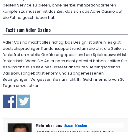
besten Service zu bieten, ohne hierbei mit Sprachbarrieren
kämpfen zu müssen, ist das Ziel, das sich das Adler Casino auf
die Fahne geschrieben hat.
Fazit zum Adler Casino
Adler Casino macht alles richtig. Das Design ist astrein, es gibt
deutschsprachigen Kundensupport rund um die Uhr, die Seite ist
fehlerfrei an mobile Geräte angepasst und die Spieleauswahl ist
fantastisch. Wenn Sie Adler noch nicht getestet haben, sollten Sie
es wirklich tun. Es ist eines unserer absoluten Lieblingscasinos.
Das Bonusangebot ist enorm und zu angemessenen
Bedingungen. Vergessen Sie nur nicht, Ihr Geld innerhalb von 30
Tagen umzusetzen.
Mehr über uns
Oscar Becker