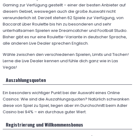
Gaming zur Verfügung gestellt – einer der besten Anbieter auf
diesem Gebiet, weswegen auch die große Auswahl nicht
verwunderlich ist. Derzeit stehen 62 Spiele zur Verfügung, von
Baccarat über Roulette bis hin zu besonderen und sehr
unterhaltsamen Spielen wie Dreamcatcher und Football Studio.
Bisher gibt es nur eine Roulette-Variante in deutscher Sprache,
alle anderen Live Dealer sprechen Englisch.
Wähle zwischen den verschiedenen Spielen, Limits und Tischen!
Lerne die Live Dealer kennen und fühle dich ganz wie in Las
Vegas!
Auszahlungsquoten
Ein besonders wichtiger Punkt bei der Auswahl eines Online
Casinos: Wie sind die Auszahlungsquoten? Natürlich schwanken
diese von Spiel zu Spiel, liegen aber im Durchschnitt beim Adler
Casino bei 94% – ein durchaus guter Wert.
Registrierung und Willkommensbonus