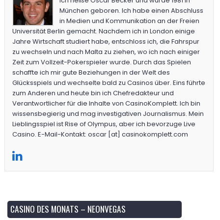
Ich heiße Oscar Becker und wurde 1981 in
München geboren. Ich habe einen Abschluss
in Medien und Kommunikation an der Freien
Universität Berlin gemacht. Nachdem ich in London einige
Jahre Wirtschaft studiert habe, entschloss ich, die Fahrspur
zu wechseln und nach Malta zu ziehen, wo ich nach einiger
Zeit zum Vollzeit-Pokerspieler wurde. Durch das Spielen
schaffte ich mir gute Beziehungen in der Welt des
Glücksspiels und wechselte bald zu Casinos über. Eins führte
zum Anderen und heute bin ich Chefredakteur und
Verantwortlicher für die Inhalte von CasinoKomplett. Ich bin
wissensbegierig und mag investigativen Journalismus. Mein
Lieblingsspiel ist Rise of Olympus, aber ich bevorzuge Live
Casino. E-Mail-Kontakt: oscar [at] casinokomplett.com
CASINO DES MONATS – NEONVEGAS