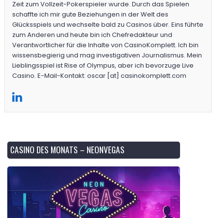
Zeit zum Vollzeit-Pokerspieler wurde. Durch das Spielen
schaffte ich mir gute Beziehungen in der Welt des
Glücksspiels und wechselte bald zu Casinos über. Eins führte
zum Anderen und heute bin ich Chefredakteur und
Verantwortlicher für die Inhalte von CasinoKomplett. Ich bin
wissensbegierig und mag investigativen Journalismus. Mein
Lieblingsspiel ist Rise of Olympus, aber ich bevorzuge Live
Casino. E-Mail-Kontakt: oscar [at] casinokomplett.com
CASINO DES MONATS – NEONVEGAS