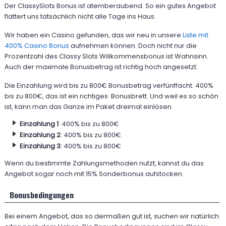
Der ClassySlots Bonus ist atemberaubend. So ein gutes Angebot
flattert uns tatsächlich nicht alle Tage ins Haus.
Wir haben ein Casino gefunden, das wir neu in unsere
Liste mit
400% Casino Bonus
aufnehmen können. Doch nicht nur die
Prozentzahl des Classy Slots Willkommensbonus ist Wahnsinn.
Auch der maximale Bonusbetrag ist richtig hoch angesetzt.
Die Einzahlung wird bis zu 800€ Bonusbetrag verfünffacht. 400%
bis zu 800€, das ist ein richtiges Bonusbrett. Und weil es so schön
ist, kann man das Ganze im Paket dreimal einlösen.
Einzahlung 1
: 400% bis zu 800€
Einzahlung 2
: 400% bis zu 800€
Einzahlung 3
: 400% bis zu 800€
Wenn du bestimmte Zahlungsmethoden nutzt, kannst du das
Angebot sogar noch mit 15% Sonderbonus aufstocken.
Bonusbedingungen
Bei einem Angebot, das so dermaßen gut ist, suchen wir natürlich