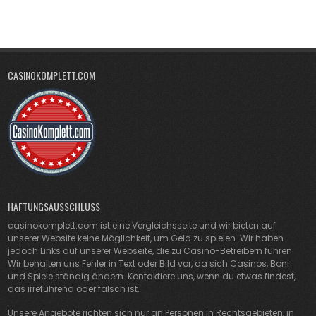
CASINOKOMPLETT.COM
HAFTUNGSAUSSCHLUSS
casinokomplett.com ist eine Vergleichsseite und wir bieten auf
unserer Website keine Möglichkeit, um Geld zu spielen. Wir haben
jedoch Links auf unserer Webseite, die zu Casino-Betreibern führen.
Wir behalten uns Fehler in Text oder Bild vor, da sich Casinos, Boni
und Spiele ständig ändern. Kontaktiere uns, wenn du etwas findest,
das irreführend oder falsch ist.
Unsere Angebote richten sich nur an Personen in Rechtsgebieten, in