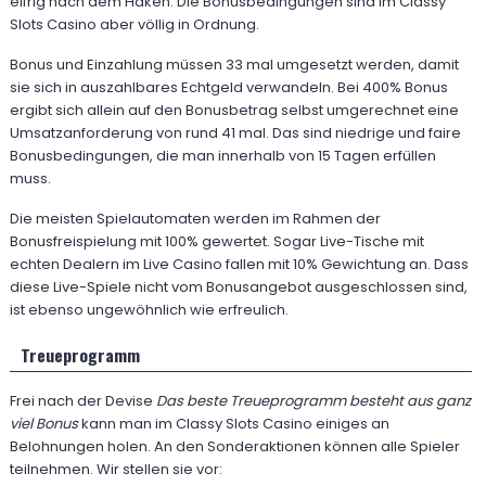
eifrig nach dem Haken. Die Bonusbedingungen sind im Classy
Slots Casino aber völlig in Ordnung.
Bonus und Einzahlung müssen 33 mal umgesetzt werden, damit
sie sich in auszahlbares Echtgeld verwandeln. Bei 400% Bonus
ergibt sich allein auf den Bonusbetrag selbst umgerechnet eine
Umsatzanforderung von rund 41 mal. Das sind niedrige und faire
Bonusbedingungen, die man innerhalb von 15 Tagen erfüllen
muss.
Die meisten Spielautomaten werden im Rahmen der
Bonusfreispielung mit 100% gewertet. Sogar Live-Tische mit
echten Dealern im Live Casino fallen mit 10% Gewichtung an. Dass
diese Live-Spiele nicht vom Bonusangebot ausgeschlossen sind,
ist ebenso ungewöhnlich wie erfreulich.
Treueprogramm
Frei nach der Devise
Das beste Treueprogramm besteht aus ganz
viel Bonus
kann man im Classy Slots Casino einiges an
Belohnungen holen. An den Sonderaktionen können alle Spieler
teilnehmen. Wir stellen sie vor: