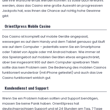
alle Ihre Wünsche erfüllt werden können. Es sollte auch erwähnt
werden, dass das Casino eine große Auswahl an progressiven
Jackpots hat, was Ihnen die Chance auf richtig hohe Gewinne
gibt.
OrientXpress Mobile Casino
Das Casino ist komplett auf mobile Geräte angepasst,
weswegen es auf dem Handy und dem Tablet genauso gut läuft
wie auf dem Computer – jedenfalls wenn Sie ein Smartphone
oder Tablet von Apple oder mit Android haben. Wie immer ist
das Spielangebot auf mobilen Geräten etwas eingeschränkt,
aber bei insgesamt 900 auf dem Computer spielbaren Titeln
sollte das kein Problem sein. Die Bedienung des mobilen Casinos
funktioniert wunderbar (mit iPhone getestet) und auch das Live
Casino funktioniert wirklich gut.
Kundendienst und Support
Wenn Sie ein Problem haben sollten und Support benötigen,
müssen Sie keine Panik haben. OrientXpress hat
deutschsprachigen Support und ist 24 Stunden am Tag, 7 Tage