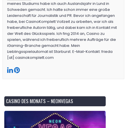
meines Studiums habe ich auch Auslandsjahr in Lund in
Schweden gemacht. Ich hatte schon immer eine große
Leidenschaft für Journalistik und PR. Bevor ich angefangen
habe, bei CasinoKomplett Vollzeit zu arbeiten, war ich als
freiberufliche Autorin tätig, und dabei kam ich in Kontakt mit
der Welt des Glücksspiels. Ich fing 2014 an, Casino zu
spielen, während ich freiberuflich mehrere Aufträge für die
iGaming-Branche gemacht habe. Mein
Lieblingsspielautomat ist Starburst. E-Mail-Kontakt: frieda
[at] casinokomplett.com
CASINO DES MONATS – NEONVEGAS