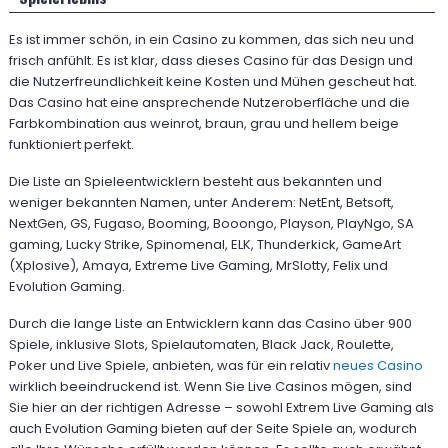
Es ist immer schön, in ein Casino zu kommen, das sich neu und
frisch anfühlt. Es ist klar, dass dieses Casino für das Design und
die Nutzerfreundlichkeit keine Kosten und Mühen gescheut hat.
Das Casino hat eine ansprechende Nutzeroberfläche und die
Farbkombination aus weinrot, braun, grau und hellem beige
funktioniert perfekt.
Die Liste an Spieleentwicklern besteht aus bekannten und
weniger bekannten Namen, unter Anderem: NetEnt, Betsoft,
NextGen, GS, Fugaso, Booming, Booongo, Playson, PlayNgo, SA
gaming, Lucky Strike, Spinomenal, ELK, Thunderkick, GameArt
(Xplosive), Amaya, Extreme Live Gaming, MrSlotty, Felix und
Evolution Gaming.
Durch die lange Liste an Entwicklern kann das Casino über 900
Spiele, inklusive Slots, Spielautomaten, Black Jack, Roulette,
Poker und Live Spiele, anbieten, was für ein relativ
neues Casino
wirklich beeindruckend ist. Wenn Sie Live Casinos mögen, sind
Sie hier an der richtigen Adresse – sowohl Extrem Live Gaming als
auch Evolution Gaming bieten auf der Seite Spiele an, wodurch