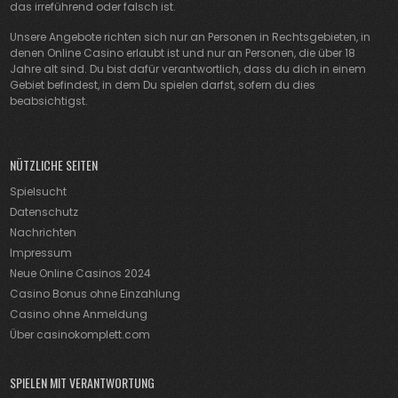
das irreführend oder falsch ist.
Unsere Angebote richten sich nur an Personen in Rechtsgebieten, in
denen Online Casino erlaubt ist und nur an Personen, die über 18
Jahre alt sind. Du bist dafür verantwortlich, dass du dich in einem
Gebiet befindest, in dem Du spielen darfst, sofern du dies
beabsichtigst.
NÜTZLICHE SEITEN
Spielsucht
Datenschutz
Nachrichten
Impressum
Neue Online Casinos 2024
Casino Bonus ohne Einzahlung
Casino ohne Anmeldung
Über casinokomplett.com
SPIELEN MIT VERANTWORTUNG