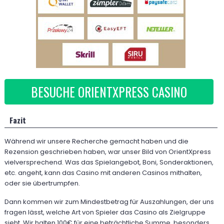
BESUCHE ORIENTXPRESS CASINO
Fazit
Während wir unsere Recherche gemacht haben und die
Rezension geschrieben haben, war unser Bild von OrientXpress
vielversprechend. Was das Spielangebot, Boni, Sonderaktionen,
etc. angeht, kann das Casino mit anderen Casinos mithalten,
oder sie übertrumpfen.
Dann kommen wir zum Mindestbetrag für Auszahlungen, der uns
fragen lässt, welche Art von Spieler das Casino als Zielgruppe
sieht. Wir halten 100€ für eine beträchtliche Summe, besonders,