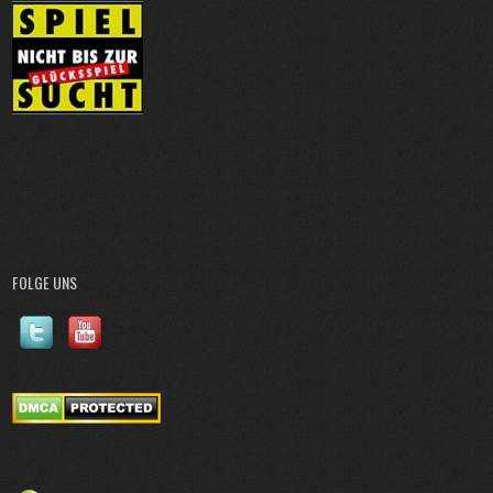
FOLGE UNS