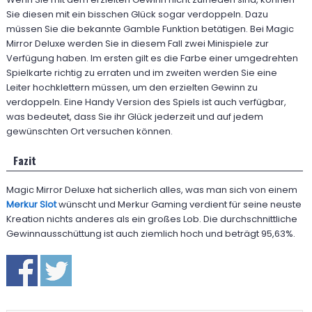
Sie diesen mit ein bisschen Glück sogar verdoppeln. Dazu
müssen Sie die bekannte Gamble Funktion betätigen. Bei Magic
Mirror Deluxe werden Sie in diesem Fall zwei Minispiele zur
Verfügung haben. Im ersten gilt es die Farbe einer umgedrehten
Spielkarte richtig zu erraten und im zweiten werden Sie eine
Leiter hochklettern müssen, um den erzielten Gewinn zu
verdoppeln. Eine Handy Version des Spiels ist auch verfügbar,
was bedeutet, dass Sie ihr Glück jederzeit und auf jedem
gewünschten Ort versuchen können.
Fazit
Magic Mirror Deluxe hat sicherlich alles, was man sich von einem
Merkur Slot
wünscht und Merkur Gaming verdient für seine neuste
Kreation nichts anderes als ein großes Lob. Die durchschnittliche
Gewinnausschüttung ist auch ziemlich hoch und beträgt 95,63%.