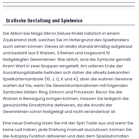
Grafische Gestaltung und Spielweise
Die Aktion bei Magic Mirror Deluxe findet natürlich in einem
Zauberland statt, welches Sie im Hintergrund des Spielfensters
auch sehen können. Dieses ist relativ standardmäßig aufgebaut
und besteht aus 5 Walzen, 3 Reihen und insgesamt 10
festgelegten Gewinnlinien. Wie üblich, sind die Symbole gemäß
ihrem Wert in zwei Gruppen eingeteilt. Am unteren Ende der
Auszahlungstabelle befinden sich daher die allseits bekannten
Spielkartensymbole (10, J, Q, K und A), aber die wahren Gewinne
warten auf Sie, wenn Sie Gewinnkombinationen mit folgenden
Symbolen bilden: Ring, Einhorn und Prinzessin. Bevor Sie die
Walzen in Bewegung bringen können, müssen Sie lediglich die
gewünschte Einsatzhöhe definieren, da die Anzahl der
Gewinnlinien schon festgelegt und nicht veränderbar ist.
Eine neue Drehung lösen Sie mit der Spin Taste aus und wenn Sie
keine Lust haben, jede Drehung manuell auszulösen, können Sie
die Autoplay Funktion aktivieren und dies dem Spielautomaten