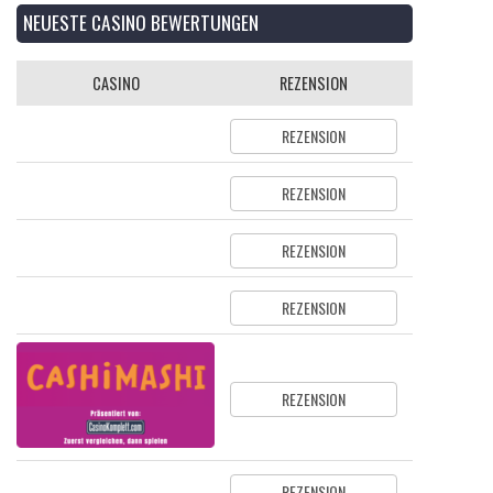
NEUESTE CASINO BEWERTUNGEN
CASINO
REZENSION
REZENSION
REZENSION
REZENSION
REZENSION
REZENSION
REZENSION