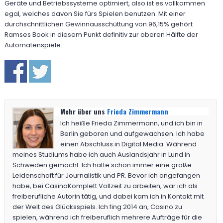
Geräte und Betriebssysteme optimiert, also ist es vollkommen
egal, welches davon Sie fürs Spielen benutzen. Mit einer
durchschnittlichen Gewinnausschüttung von 96,15% gehört
Ramses Book in diesem Punkt definitiv zur oberen Hälfte der
Automatenspiele.
Mehr über uns
Frieda Zimmermann
Ich heiße Frieda Zimmermann, und ich bin in
Berlin geboren und aufgewachsen. Ich habe
einen Abschluss in Digital Media. Während
meines Studiums habe ich auch Auslandsjahr in Lund in
Schweden gemacht. Ich hatte schon immer eine große
Leidenschaft für Journalistik und PR. Bevor ich angefangen
habe, bei CasinoKomplett Vollzeit zu arbeiten, war ich als
freiberufliche Autorin tätig, und dabei kam ich in Kontakt mit
der Welt des Glücksspiels. Ich fing 2014 an, Casino zu
spielen, während ich freiberuflich mehrere Aufträge für die