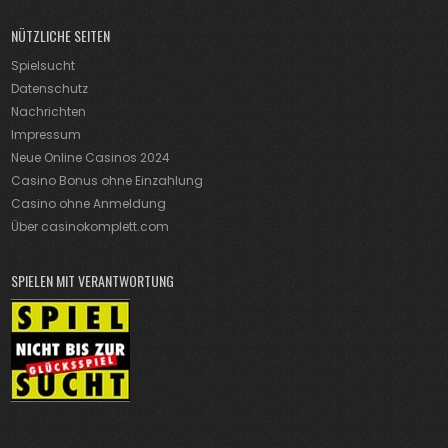
NÜTZLICHE SEITEN
Spielsucht
Datenschutz
Nachrichten
Impressum
Neue Online Casinos 2024
Casino Bonus ohne Einzahlung
Casino ohne Anmeldung
Über casinokomplett.com
SPIELEN MIT VERANTWORTUNG