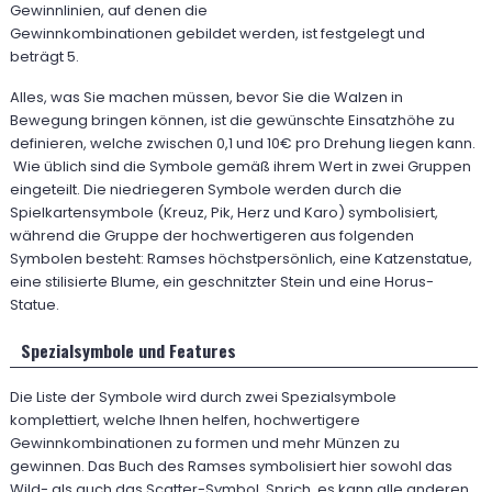
Gewinnlinien, auf denen die
Gewinnkombinationen gebildet werden, ist festgelegt und
beträgt 5.
Alles, was Sie machen müssen, bevor Sie die Walzen in
Bewegung bringen können, ist die gewünschte Einsatzhöhe zu
definieren, welche zwischen 0,1 und 10€ pro Drehung liegen kann.
Wie üblich sind die Symbole gemäß ihrem Wert in zwei Gruppen
eingeteilt. Die niedriegeren Symbole werden durch die
Spielkartensymbole (Kreuz, Pik, Herz und Karo) symbolisiert,
während die Gruppe der hochwertigeren aus folgenden
Symbolen besteht: Ramses höchstpersönlich, eine Katzenstatue,
eine stilisierte Blume, ein geschnitzter Stein und eine Horus-
Statue.
Spezialsymbole und Features
Die Liste der Symbole wird durch zwei Spezialsymbole
komplettiert, welche Ihnen helfen, hochwertigere
Gewinnkombinationen zu formen und mehr Münzen zu
gewinnen. Das Buch des Ramses symbolisiert hier sowohl das
Wild- als auch das Scatter-Symbol. Sprich, es kann alle anderen