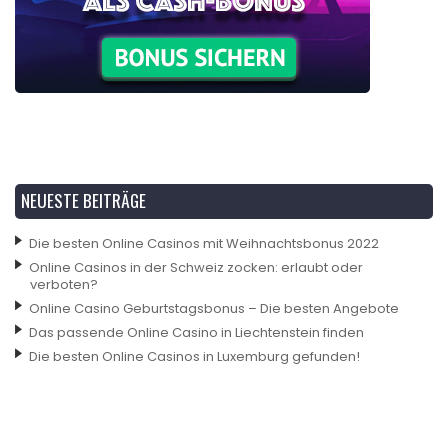
NEUESTE BEITRÄGE
Die besten Online Casinos mit Weihnachtsbonus 2022
Online Casinos in der Schweiz zocken: erlaubt oder
verboten?
Online Casino Geburtstagsbonus – Die besten Angebote
Das passende Online Casino in Liechtenstein finden
Die besten Online Casinos in Luxemburg gefunden!