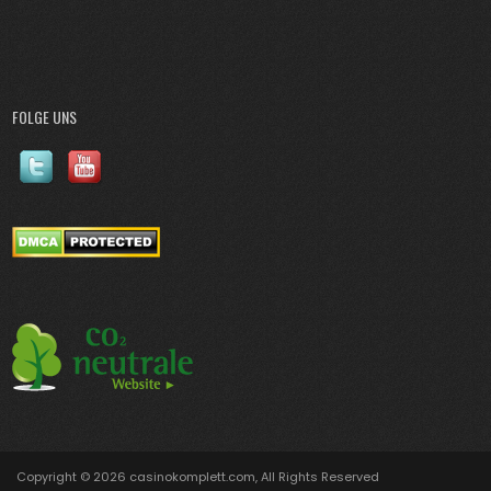
FOLGE UNS
Copyright © 2026
casinokomplett.com
, All Rights Reserved