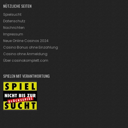
NÜTZLICHE SEITEN
Spielsucht
Datenschutz
Nachrichten
Impressum
Neue Online Casinos 2024
Casino Bonus ohne Einzahlung
Casino ohne Anmeldung
Über casinokomplett.com
SPIELEN MIT VERANTWORTUNG