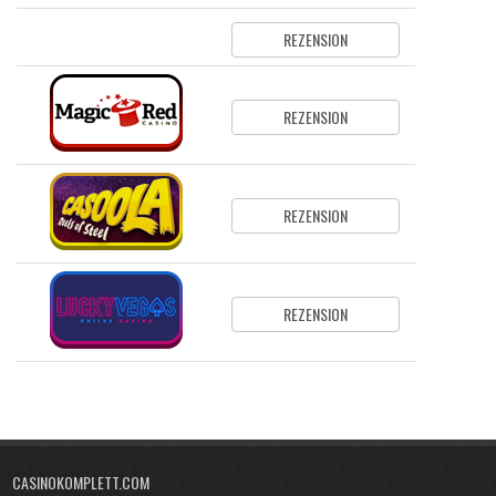
REZENSION
REZENSION
REZENSION
REZENSION
CASINOKOMPLETT.COM