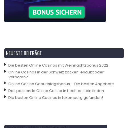
NEUESTE BEITRÄGE
Die besten Online Casinos mit Weihnachtsbonus 2022
Online Casinos in der Schweiz zocken: erlaubt oder
verboten?
Online Casino Geburtstagsbonus – Die besten Angebote
Das passende Online Casino in Liechtenstein finden
Die besten Online Casinos in Luxemburg gefunden!