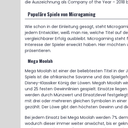
die Auszeichnung als Company of the Year – 2018 
Populäre Spiele von Microgaming
Wie schon in der Einleitung gesagt, steht Microgam
jedem Entwickler, weiß man nie, welche Titel auf d
vergleichbarer Erfolg ausbleibt. Microgaming steht 
Interesse der Spieler erweckt haben. Hier möchten
präsentieren.
Mega Moolah
Mega Moolah ist einer der beliebtesten Titel in de
Spiels ist die afrikanische Savanne und das Spielge
Disney-Klassiker König der Löwen. Megah Moolah wir
und 25 festen Gewinnlinien gespielt. Einsätze liege
werden durch Münzwert und Einsatzlevel festgeleg
mit drei oder mehreren gleichen Symbolen in einer 
gezählt. Der Löwe gibt den höchsten Gewinn und die
Bei jedem Einsatz bei Mega Moolah werden 7% dem
wodurch dieser immer weiter anwächst, bis er gekna