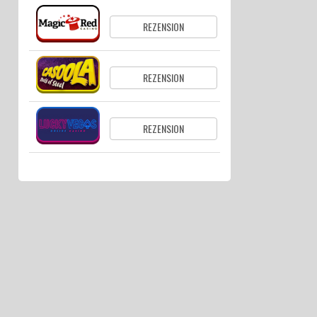
REZENSION
REZENSION
REZENSION