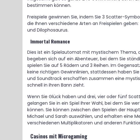
bestimmen können.
Freispiele gewinnen Sie, indem Sie 3 Scatter-Symbo
die Ihnen verschiedene Arten an Freispielen geben: 
und Dilophosaurus.
Immortal Romance
Dies ist ein Spielautomat mit mystischem Thema, das
begeben sich auf ein Abenteuer, bei dem Sie ständi
spielen Sie auf 5 Rädern und 3 Reihen. Im Gegensatz
keine richtigen Gewinnlinien, stattdessen haben S
und Soundtrack erschaffen zusammen eine mystis
schnell in ihren Bann zieht.
Wenn Sie Glück haben und drei, vier oder fünf Scat
gelangen Sie in ein Spiel Ihrer Wahl, bei dem Sie wer
können. Sie können zwischen den Spielen der Haup
Michael und Sarah auswählen, und erhalten eine Me
verschiedenen Multiplikatoren und anderen Funkti
Casinos mit Microgaming