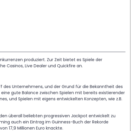
kurrenzen produziert. Zur Zeit bietet es Spiele der
he Casinos, Live Dealer und Quickfire an.
ff des Unternehmens, und der Grund für die Bekanntheit des
eine gute Balance zwischen Spielen mit bereits existierender
nes, und Spielen mit eigens entwickelten Konzepten, wie z.B.
en überall beliebten progressiven Jackpot entwickelt zu
aming auch ein Eintrag im Guinness-Buch der Rekorde
von 17,9 Millionen Euro knackte.