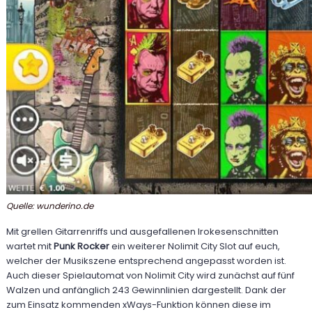
Quelle: wunderino.de
Mit grellen Gitarrenriffs und ausgefallenen Irokesenschnitten
wartet mit
Punk Rocker
ein weiterer Nolimit City Slot auf euch,
welcher der Musikszene entsprechend angepasst worden ist.
Auch dieser Spielautomat von Nolimit City wird zunächst auf fünf
Walzen und anfänglich 243 Gewinnlinien dargestellt. Dank der
zum Einsatz kommenden xWays-Funktion können diese im