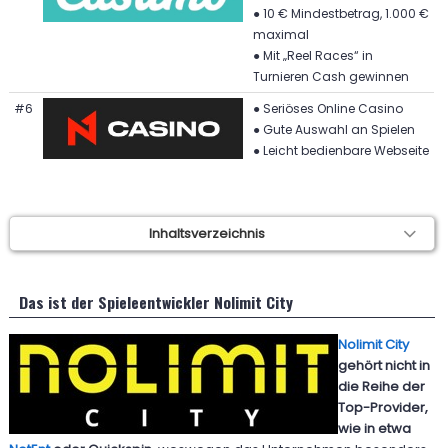
● 10 € Mindestbetrag, 1.000 €
maximal
● Mit „Reel Races“ in
Turnieren Cash gewinnen
#6
● Seriöses Online Casino
● Gute Auswahl an Spielen
● Leicht bedienbare Webseite
Inhaltsverzeichnis
Das ist der Spieleentwickler Nolimit City
Nolimit City
gehört nicht in
die Reihe der
Top-Provider,
wie in etwa