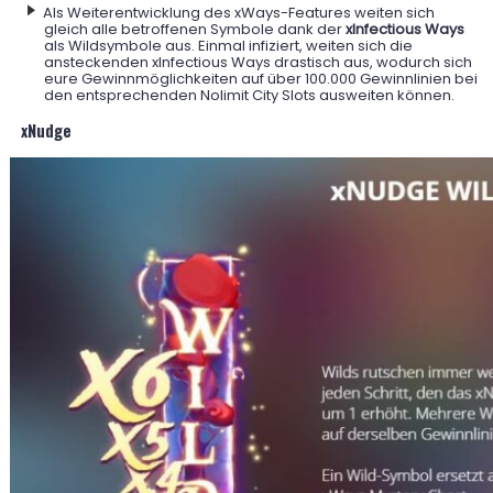
Als Weiterentwicklung des xWays-Features weiten sich
gleich alle betroffenen Symbole dank der
xInfectious Ways
als Wildsymbole aus. Einmal infiziert, weiten sich die
ansteckenden xInfectious Ways drastisch aus, wodurch sich
eure Gewinnmöglichkeiten auf über 100.000 Gewinnlinien bei
den entsprechenden Nolimit City Slots ausweiten können.
xNudge