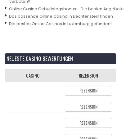
verboten?
Online Casino Geburtstagsbonus – Die besten Angebote
Das passende Online Casino in Liechtenstein finden
Die besten Online Casinos in Luxemburg gefunden!
NEUESTE CASINO BEWERTUNGEN
CASINO
REZENSION
REZENSION
REZENSION
REZENSION
REZENSION