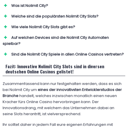
Was ist Nolimit City?
Welche sind die populärsten Nolimit City Slots?
Wie viele Nolimit City Slots gibt es?
Auf welchen Devices sind die Nolimit City Automaten
spielbar?
Sind die Nolimit City Spiele in allen Online Casinos vertreten?
Fazit: Innovative Nolimit City Slots sind in diversen
deutschen Online Casinos gelistet!
Zusammenfassend kann nur festgehalten werden, dass es sich
bei Nolimit City um
eines der innovativsten Entwicklerstudios der
Branche
handelt, welches inzwischen monatlich einen neuen
Kracher fürs Online Casino hervorbringen kann. Der
Innovationsdrang, mit welchem das Unternehmen dabei an
seine Slots herantritt, ist vielversprechend.
Ihr solltet daher in jedem Fall eure eigenen Erfahrungen mit