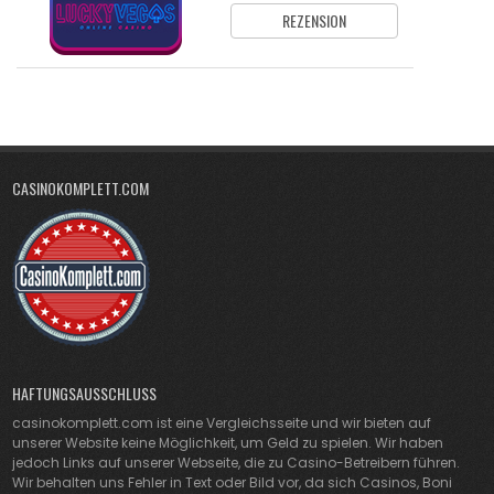
REZENSION
CASINOKOMPLETT.COM
HAFTUNGSAUSSCHLUSS
casinokomplett.com ist eine Vergleichsseite und wir bieten auf
unserer Website keine Möglichkeit, um Geld zu spielen. Wir haben
jedoch Links auf unserer Webseite, die zu Casino-Betreibern führen.
Wir behalten uns Fehler in Text oder Bild vor, da sich Casinos, Boni