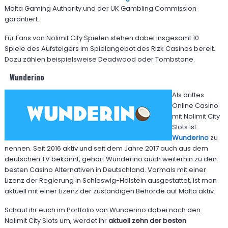
Malta Gaming Authority und der UK Gambling Commission
garantiert.
Für Fans von Nolimit City Spielen stehen dabei insgesamt 10
Spiele des Aufsteigers im Spielangebot des Rizk Casinos bereit.
Dazu zählen beispielsweise Deadwood oder Tombstone.
Wunderino
Als drittes
Online Casino
mit Nolimit City
Slots ist
Wunderino
zu
nennen. Seit 2016 aktiv und seit dem Jahre 2017 auch aus dem
deutschen TV bekannt, gehört Wunderino auch weiterhin zu den
besten Casino Alternativen in Deutschland. Vormals mit einer
Lizenz der Regierung in Schleswig-Holstein ausgestattet, ist man
aktuell mit einer Lizenz der zuständigen Behörde auf Malta aktiv.
Schaut ihr euch im Portfolio von Wunderino dabei nach den
Nolimit City Slots um, werdet ihr
aktuell zehn der besten