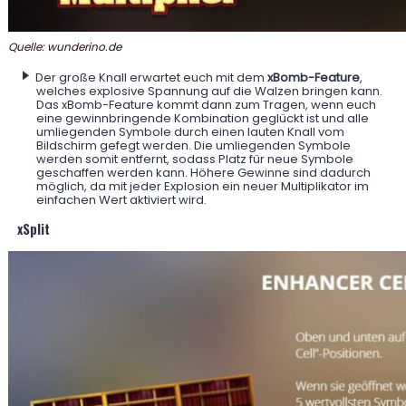
Quelle: wunderino.de
Der große Knall erwartet euch mit dem
xBomb-Feature
,
welches explosive Spannung auf die Walzen bringen kann.
Das xBomb-Feature kommt dann zum Tragen, wenn euch
eine gewinnbringende Kombination geglückt ist und alle
umliegenden Symbole durch einen lauten Knall vom
Bildschirm gefegt werden. Die umliegenden Symbole
werden somit entfernt, sodass Platz für neue Symbole
geschaffen werden kann. Höhere Gewinne sind dadurch
möglich, da mit jeder Explosion ein neuer Multiplikator im
einfachen Wert aktiviert wird.
xSplit