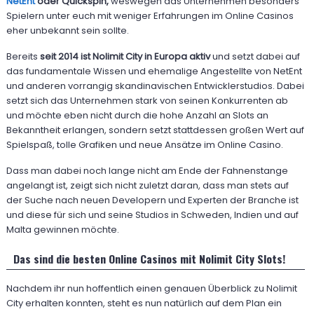
NetEnt
oder Quickspin,
weswegen das Unternehmen besonders
Spielern unter euch mit weniger Erfahrungen im Online Casinos
eher unbekannt sein sollte.
Bereits
seit 2014 ist Nolimit City in Europa aktiv
und setzt dabei auf
das fundamentale Wissen und ehemalige Angestellte von NetEnt
und anderen vorrangig skandinavischen Entwicklerstudios. Dabei
setzt sich das Unternehmen stark von seinen Konkurrenten ab
und möchte eben nicht durch die hohe Anzahl an Slots an
Bekanntheit erlangen, sondern setzt stattdessen großen Wert auf
Spielspaß, tolle Grafiken und neue Ansätze im Online Casino.
Dass man dabei noch lange nicht am Ende der Fahnenstange
angelangt ist, zeigt sich nicht zuletzt daran, dass man stets auf
der Suche nach neuen Developern und Experten der Branche ist
und diese für sich und seine Studios in Schweden, Indien und auf
Malta gewinnen möchte.
Das sind die besten Online Casinos mit Nolimit City Slots!
Nachdem ihr nun hoffentlich einen genauen Überblick zu Nolimit
City erhalten konnten, steht es nun natürlich auf dem Plan ein