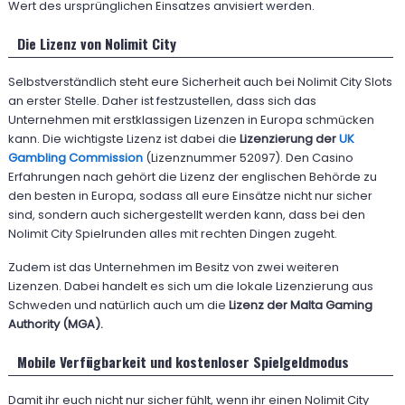
Wert des ursprünglichen Einsatzes anvisiert werden.
Die Lizenz von Nolimit City
Selbstverständlich steht eure Sicherheit auch bei Nolimit City Slots
an erster Stelle. Daher ist festzustellen, dass sich das
Unternehmen mit erstklassigen Lizenzen in Europa schmücken
kann. Die wichtigste Lizenz ist dabei die
Lizenzierung der
UK
Gambling Commission
(Lizenznummer 52097). Den Casino
Erfahrungen nach gehört die Lizenz der englischen Behörde zu
den besten in Europa, sodass all eure Einsätze nicht nur sicher
sind, sondern auch sichergestellt werden kann, dass bei den
Nolimit City Spielrunden alles mit rechten Dingen zugeht.
Zudem ist das Unternehmen im Besitz von zwei weiteren
Lizenzen. Dabei handelt es sich um die lokale Lizenzierung aus
Schweden und natürlich auch um die
Lizenz der Malta Gaming
Authority (MGA).
Mobile Verfügbarkeit und kostenloser Spielgeldmodus
Damit ihr euch nicht nur sicher fühlt, wenn ihr einen Nolimit City