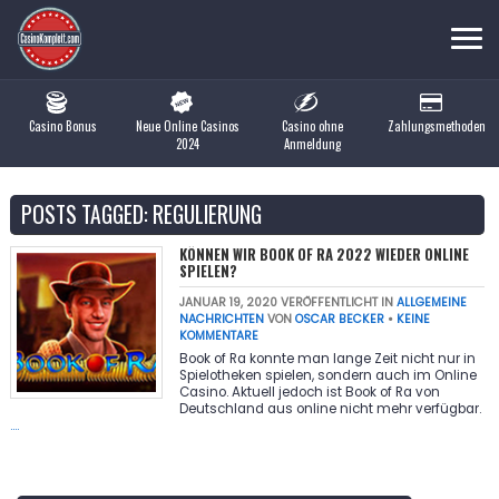
Casino Bonus
Neue Online Casinos
Casino ohne
Zahlungsmethoden
2024
Anmeldung
POSTS TAGGED: REGULIERUNG
KÖNNEN WIR BOOK OF RA 2022 WIEDER ONLINE
SPIELEN?
JANUAR 19, 2020
VERÖFFENTLICHT IN
ALLGEMEINE
NACHRICHTEN
VON
OSCAR BECKER
•
KEINE
KOMMENTARE
Book of Ra konnte man lange Zeit nicht nur in
Spielotheken spielen, sondern auch im Online
Casino. Aktuell jedoch ist Book of Ra von
Deutschland aus online nicht mehr verfügbar.
….