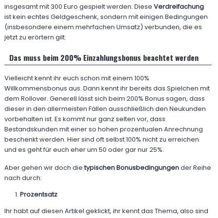
insgesamt mit 300 Euro gespielt werden. Diese
Verdreifachung
ist kein echtes Geldgeschenk, sondern mit einigen Bedingungen
(insbesondere einem mehrfachen Umsatz) verbunden, die es
jetzt zu erörtern gilt.
Das muss beim 200% Einzahlungsbonus beachtet werden
Vielleicht kennt ihr euch schon mit einem 100%
Willkommensbonus aus. Dann kennt ihr bereits das Spielchen mit
dem Rollover. Generell lässt sich beim 200% Bonus sagen, dass
dieser in den allermeisten Fällen ausschließlich den Neukunden
vorbehalten ist. Es kommt nur ganz selten vor, dass
Bestandskunden mit einer so hohen prozentualen Anrechnung
beschenkt werden. Hier sind oft selbst 100% nicht zu erreichen
und es geht für euch eher um 50 oder gar nur 25%.
Aber gehen wir doch die
typischen Bonusbedingungen
der Reihe
nach durch:
Prozentsatz
Ihr habt auf diesen Artikel geklickt, ihr kennt das Thema, also sind