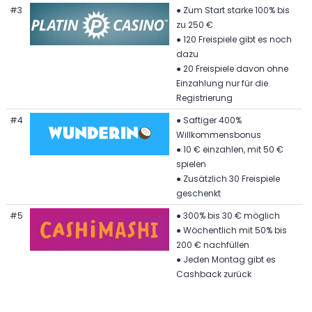
#3
● Zum Start starke 100% bis
zu 250 €
● 120 Freispiele gibt es noch
dazu
● 20 Freispiele davon ohne
Einzahlung nur für die
Registrierung
#4
● Saftiger 400%
Willkommensbonus
● 10 € einzahlen, mit 50 €
spielen
● Zusätzlich 30 Freispiele
geschenkt
#5
● 300% bis 30 € möglich
● Wöchentlich mit 50% bis
200 € nachfüllen
● Jeden Montag gibt es
Cashback zurück