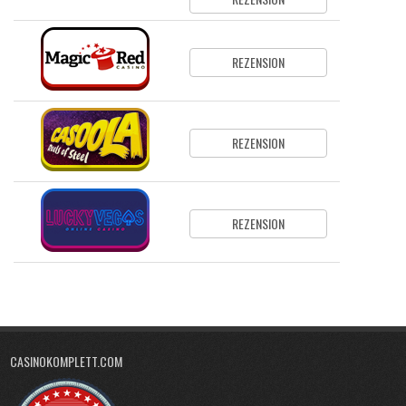
REZENSION
REZENSION
REZENSION
CASINOKOMPLETT.COM