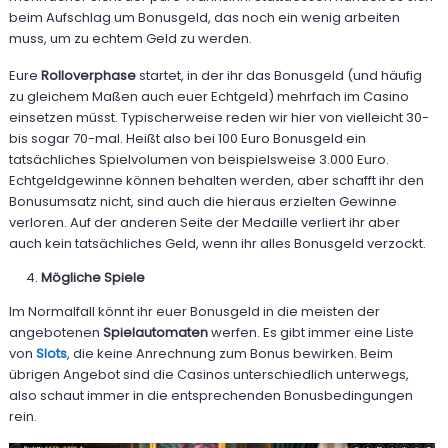
beim Aufschlag um Bonusgeld, das noch ein wenig arbeiten
muss, um zu echtem Geld zu werden.
Eure
Rolloverphase
startet, in der ihr das Bonusgeld (und häufig
zu gleichem Maßen auch euer Echtgeld) mehrfach im Casino
einsetzen müsst. Typischerweise reden wir hier von vielleicht 30-
bis sogar 70-mal. Heißt also bei 100 Euro Bonusgeld ein
tatsächliches Spielvolumen von beispielsweise 3.000 Euro.
Echtgeldgewinne können behalten werden, aber schafft ihr den
Bonusumsatz nicht, sind auch die hieraus erzielten Gewinne
verloren. Auf der anderen Seite der Medaille verliert ihr aber
auch kein tatsächliches Geld, wenn ihr alles Bonusgeld verzockt.
M
ö
gliche Spiele
Im Normalfall könnt ihr euer Bonusgeld in die meisten der
angebotenen
Spielautomaten
werfen. Es gibt immer eine Liste
von
Slots
, die keine Anrechnung zum Bonus bewirken. Beim
übrigen Angebot sind die Casinos unterschiedlich unterwegs,
also schaut immer in die entsprechenden Bonusbedingungen
rein.