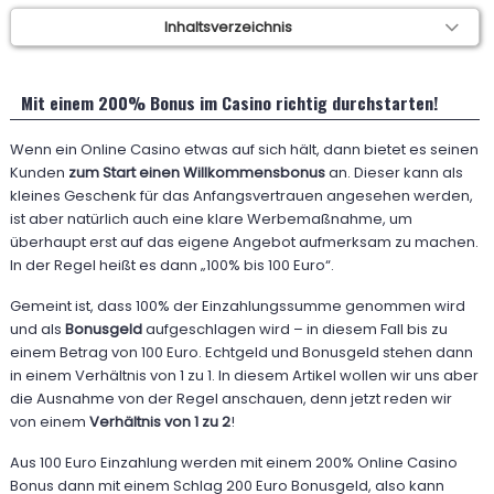
Inhaltsverzeichnis
Mit einem 200% Bonus im Casino richtig durchstarten!
Wenn ein Online Casino etwas auf sich hält, dann bietet es seinen
Kunden
zum Start einen Willkommensbonus
an. Dieser kann als
kleines Geschenk für das Anfangsvertrauen angesehen werden,
ist aber natürlich auch eine klare Werbemaßnahme, um
überhaupt erst auf das eigene Angebot aufmerksam zu machen.
In der Regel heißt es dann „100% bis 100 Euro“.
Gemeint ist, dass 100% der Einzahlungssumme genommen wird
und als
Bonusgeld
aufgeschlagen wird – in diesem Fall bis zu
einem Betrag von 100 Euro. Echtgeld und Bonusgeld stehen dann
in einem Verhältnis von 1 zu 1. In diesem Artikel wollen wir uns aber
die Ausnahme von der Regel anschauen, denn jetzt reden wir
von einem
Verh
ä
ltnis von 1 zu 2
!
Aus 100 Euro Einzahlung werden mit einem 200% Online Casino
Bonus dann mit einem Schlag 200 Euro Bonusgeld, also kann