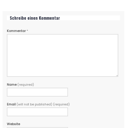
Schreibe einen Kommentar
Kommentar
*
Name
(required)
Email
(will not be published) (required)
Website