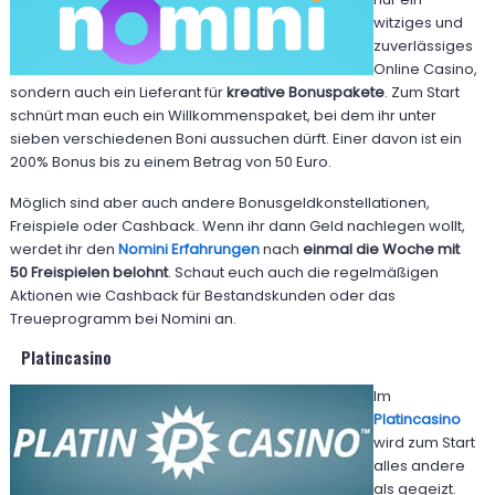
witziges und
zuverlässiges
Online Casino,
sondern auch ein Lieferant für
kreative Bonuspakete
. Zum Start
schnürt man euch ein Willkommenspaket, bei dem ihr unter
sieben verschiedenen Boni aussuchen dürft. Einer davon ist ein
200% Bonus bis zu einem Betrag von 50 Euro.
Möglich sind aber auch andere Bonusgeldkonstellationen,
Freispiele oder Cashback. Wenn ihr dann Geld nachlegen wollt,
werdet ihr den
Nomini Erfahrungen
nach
einmal die Woche mit
50 Freispielen belohnt
. Schaut euch auch die regelmäßigen
Aktionen wie Cashback für Bestandskunden oder das
Treueprogramm bei Nomini an.
Platincasino
Im
Platincasino
wird zum Start
alles andere
als gegeizt.