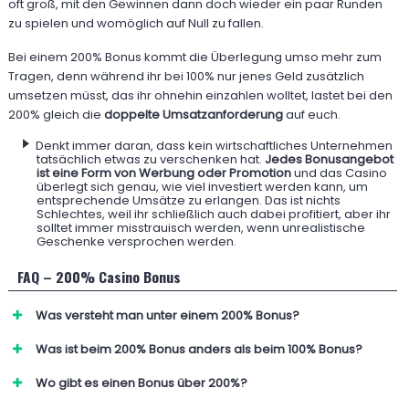
oft groß, mit den Gewinnen dann doch wieder ein paar Runden
zu spielen und womöglich auf Null zu fallen.
Bei einem 200% Bonus kommt die Überlegung umso mehr zum
Tragen, denn während ihr bei 100% nur jenes Geld zusätzlich
umsetzen müsst, das ihr ohnehin einzahlen wolltet, lastet bei den
200% gleich die
doppelte Umsatzanforderung
auf euch.
Denkt immer daran, dass kein wirtschaftliches Unternehmen
tatsächlich etwas zu verschenken hat.
Jedes Bonusangebot
ist eine Form von Werbung oder Promotion
und das Casino
überlegt sich genau, wie viel investiert werden kann, um
entsprechende Umsätze zu erlangen. Das ist nichts
Schlechtes, weil ihr schließlich auch dabei profitiert, aber ihr
solltet immer misstrauisch werden, wenn unrealistische
Geschenke versprochen werden.
FAQ – 200% Casino Bonus
Was versteht man unter einem 200% Bonus?
Was ist beim 200% Bonus anders als beim 100% Bonus?
Wo gibt es einen Bonus über 200%?