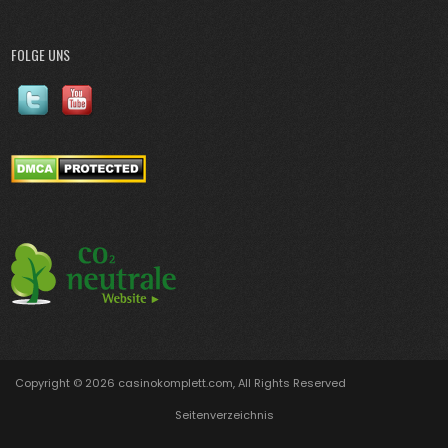
FOLGE UNS
Copyright © 2026
casinokomplett.com
, All Rights Reserved
Seitenverzeichnis