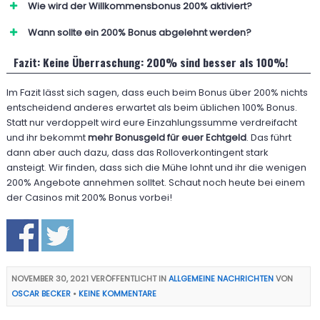
Wie wird der Willkommensbonus 200% aktiviert?
Wann sollte ein 200% Bonus abgelehnt werden?
Fazit: Keine Überraschung: 200% sind besser als 100%!
Im Fazit lässt sich sagen, dass euch beim Bonus über 200% nichts
entscheidend anderes erwartet als beim üblichen 100% Bonus.
Statt nur verdoppelt wird eure Einzahlungssumme verdreifacht
und ihr bekommt
mehr Bonusgeld f
ür euer Echtgeld
. Das führt
dann aber auch dazu, dass das Rolloverkontingent stark
ansteigt. Wir finden, dass sich die Mühe lohnt und ihr die wenigen
200% Angebote annehmen solltet. Schaut noch heute bei einem
der Casinos mit 200% Bonus vorbei!
NOVEMBER 30, 2021
VERÖFFENTLICHT IN
ALLGEMEINE NACHRICHTEN
VON
OSCAR BECKER
•
KEINE KOMMENTARE