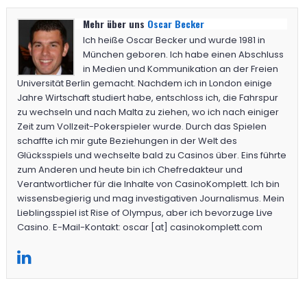
Mehr über uns
Oscar Becker
Ich heiße Oscar Becker und wurde 1981 in
München geboren. Ich habe einen Abschluss
in Medien und Kommunikation an der Freien
Universität Berlin gemacht. Nachdem ich in London einige
Jahre Wirtschaft studiert habe, entschloss ich, die Fahrspur
zu wechseln und nach Malta zu ziehen, wo ich nach einiger
Zeit zum Vollzeit-Pokerspieler wurde. Durch das Spielen
schaffte ich mir gute Beziehungen in der Welt des
Glücksspiels und wechselte bald zu Casinos über. Eins führte
zum Anderen und heute bin ich Chefredakteur und
Verantwortlicher für die Inhalte von CasinoKomplett. Ich bin
wissensbegierig und mag investigativen Journalismus. Mein
Lieblingsspiel ist Rise of Olympus, aber ich bevorzuge Live
Casino. E-Mail-Kontakt: oscar [at] casinokomplett.com