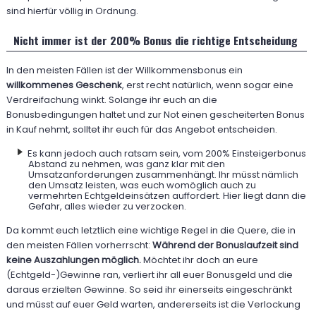
sind hierfür völlig in Ordnung.
Nicht immer ist der 200% Bonus die richtige Entscheidung
In den meisten Fällen ist der Willkommensbonus ein
willkommenes Geschenk
, erst recht natürlich, wenn sogar eine
Verdreifachung winkt. Solange ihr euch an die
Bonusbedingungen haltet und zur Not einen gescheiterten Bonus
in Kauf nehmt, solltet ihr euch für das Angebot entscheiden.
Es kann jedoch auch ratsam sein, vom 200% Einsteigerbonus
Abstand zu nehmen, was ganz klar mit den
Umsatzanforderungen zusammenhängt. Ihr müsst nämlich
den Umsatz leisten, was euch womöglich auch zu
vermehrten Echtgeldeinsätzen auffordert. Hier liegt dann die
Gefahr, alles wieder zu verzocken.
Da kommt euch letztlich eine wichtige Regel in die Quere, die in
den meisten Fällen vorherrscht:
W
ä
hrend der Bonuslaufzeit sind
keine Auszahlungen m
ö
glich.
Möchtet ihr doch an eure
(Echtgeld-)Gewinne ran, verliert ihr all euer Bonusgeld und die
daraus erzielten Gewinne. So seid ihr einerseits eingeschränkt
und müsst auf euer Geld warten, andererseits ist die Verlockung