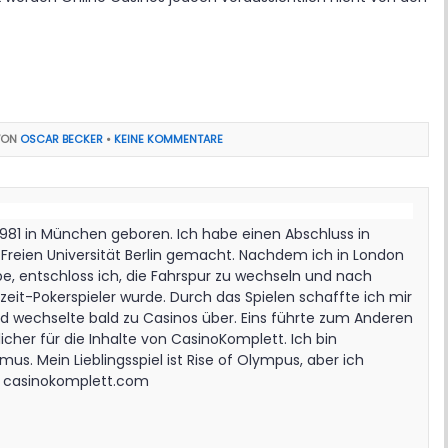
ON
OSCAR BECKER
•
KEINE KOMMENTARE
981 in München geboren. Ich habe einen Abschluss in
reien Universität Berlin gemacht. Nachdem ich in London
be, entschloss ich, die Fahrspur zu wechseln und nach
lzeit-Pokerspieler wurde. Durch das Spielen schaffte ich mir
nd wechselte bald zu Casinos über. Eins führte zum Anderen
cher für die Inhalte von CasinoKomplett. Ich bin
us. Mein Lieblingsspiel ist Rise of Olympus, aber ich
t] casinokomplett.com