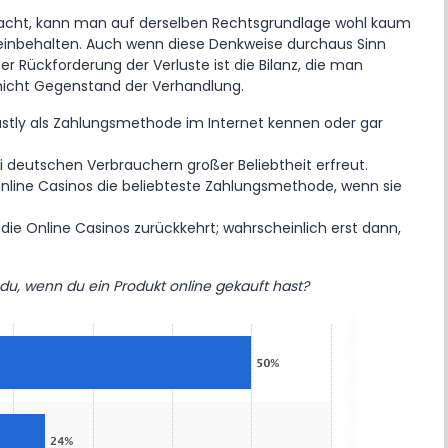
acht, kann man auf derselben Rechtsgrundlage wohl kaum
 einbehalten. Auch wenn diese Denkweise durchaus Sinn
ner Rückforderung der Verluste ist die Bilanz, die man
 nicht Gegenstand der Verhandlung.
Trustly als Zahlungsmethode im Internet kennen oder gar
i deutschen Verbrauchern großer Beliebtheit erfreut.
Online Casinos die beliebteste Zahlungsmethode, wenn sie
die Online Casinos zurückkehrt; wahrscheinlich erst dann,
, wenn du ein Produkt online gekauft hast?