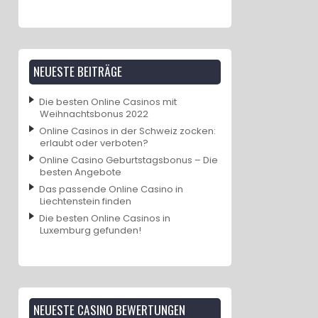
NEUESTE BEITRÄGE
Die besten Online Casinos mit
Weihnachtsbonus 2022
Online Casinos in der Schweiz zocken:
erlaubt oder verboten?
Online Casino Geburtstagsbonus – Die
besten Angebote
Das passende Online Casino in
Liechtenstein finden
Die besten Online Casinos in
Luxemburg gefunden!
NEUESTE CASINO BEWERTUNGEN