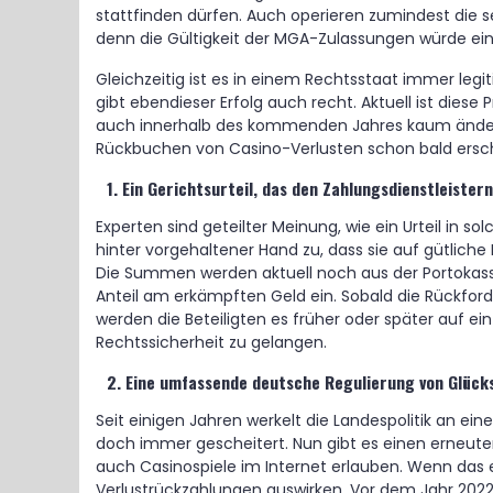
stattfinden dürfen. Auch operieren zumindest die s
denn die Gültigkeit der MGA-Zulassungen würde ein 
Gleichzeitig ist es in einem Rechtsstaat immer leg
gibt ebendieser Erfolg auch recht. Aktuell ist diese
auch innerhalb des kommenden Jahres kaum ändern.
Rückbuchen von Casino-Verlusten schon bald ersc
1. Ein Gerichtsurteil, das den Zahlungsdienstleister
Experten sind geteilter Meinung, wie ein Urteil in 
hinter vorgehaltener Hand zu, dass sie auf gütlich
Die Summen werden aktuell noch aus der Portokasse
Anteil am erkämpften Geld ein. Sobald die Rückf
werden die Beteiligten es früher oder später auf ei
Rechtssicherheit zu gelangen.
2. Eine umfassende deutsche Regulierung von Glücks
Seit einigen Jahren werkelt die Landespolitik an ei
doch immer gescheitert. Nun gibt es einen erneute
auch Casinospiele im Internet erlauben. Wenn das ei
Verlustrückzahlungen auswirken. Vor dem Jahr 2022