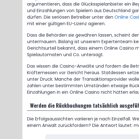
argumentieren, dass die Glücksspielanbieter ein ill
und Einzahlungen von Spielern aus Deutschland ga
dürfen. Die seriösen Betreiber unter den
Online Cas
mit einer gültigen EU-Lizenz agieren.
Dass die Behörden sie gewähren lassen, scheint de
untermauern. Bislang ist unserem Expertenteam kein
Gerichtsurteil bekannt, dass einem Online Casino m
Spielautomaten und Co. untersagt.
Das wissen die Casino-Anwälte und fordern die Bet
Kräftemessen vor Gericht heraus. Statdessen setze
unter Druck. Manche der Transaktionsprovider woll
zahlen unter bestimmten Umständen etwaige Rückfo
Einzahlungen in ein Online Casino nicht hätten erl
Werden die Rückbuchungen tatsächlich ausgefü
Die Erfolgsaussichten variieren je nach Einzelfall. 
einem Anwalt zurückfordern? Die Antwort lautet: m