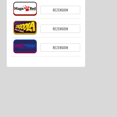
REZENSION
REZENSION
REZENSION