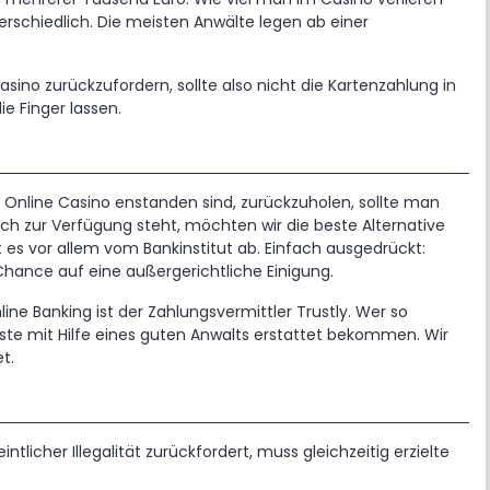
rschiedlich. Die meisten Anwälte legen ab einer
ino zurückzufordern, sollte also nicht die Kartenzahlung in
 Finger lassen.
 Online Casino enstanden sind, zurückzuholen, sollte man
ch zur Verfügung steht, möchten wir die beste Alternative
 es vor allem vom Bankinstitut ab. Einfach ausgedrückt:
hance auf eine außergerichtliche Einigung.
ne Banking ist der Zahlungsvermittler Trustly. Wer so
uste mit Hilfe eines guten Anwalts erstattet bekommen. Wir
et.
icher Illegalität zurückfordert, muss gleichzeitig erzielte