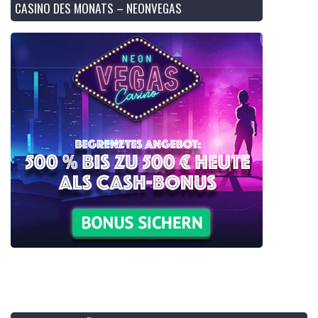
CASINO DES MONATS – NEONVEGAS