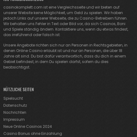
casinokomplett.com ist eine Vergleichsseite und wir bieten auf
unserer Website keine Möglichkeit, um Geld zu spielen. Wir haben
jedoch Links auf unserer Webseite, die zu Casino-Betreibern führen.
Wir behalten uns Fehler in Text oder Bild vor, da sich Casinos, Boni
und Spiele ständig ändern. Kontaktiere uns, wenn du etwas findest,
das irreführend oder falsch ist.
Unsere Angebote richten sich nur an Personen in Rechtsgebieten, in
denen Online Casino erlaubt ist und nur an Personen, die über 18
Jahre alt sind. Du bist dafür verantwortlich, dass du dich in einem
Gebiet befindest, in dem Du spielen darfst, sofern du dies
beabsichtigst.
NÜTZLICHE SEITEN
Spielsucht
Datenschutz
Nachrichten
Impressum
Neue Online Casinos 2024
Casino Bonus ohne Einzahlung