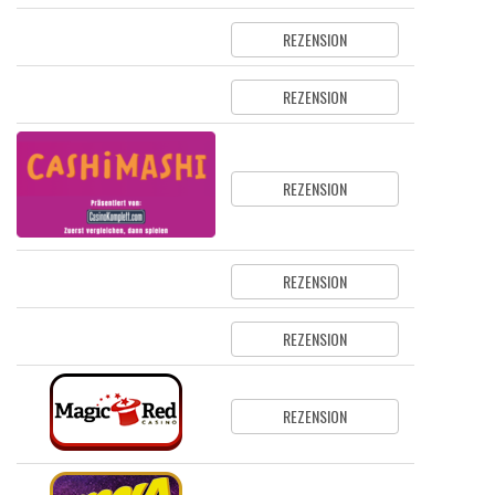
REZENSION
REZENSION
REZENSION
REZENSION
REZENSION
REZENSION