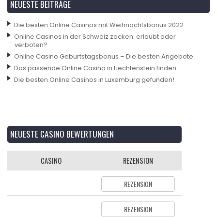
NEUESTE BEITRÄGE
Die besten Online Casinos mit Weihnachtsbonus 2022
Online Casinos in der Schweiz zocken: erlaubt oder
verboten?
Online Casino Geburtstagsbonus – Die besten Angebote
Das passende Online Casino in Liechtenstein finden
Die besten Online Casinos in Luxemburg gefunden!
NEUESTE CASINO BEWERTUNGEN
CASINO
REZENSION
REZENSION
REZENSION