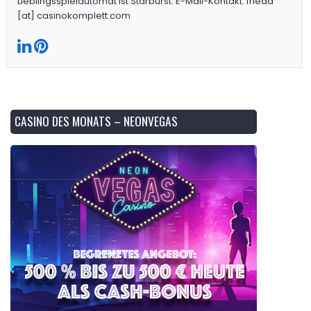
Lieblingsspielautomat ist Starburst. E-Mail-Kontakt: frieda
[at] casinokomplett.com
CASINO DES MONATS – NEONVEGAS