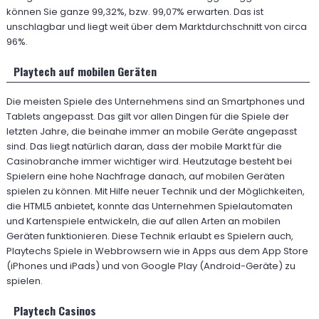
können Sie ganze 99,32%, bzw. 99,07% erwarten. Das ist
unschlagbar und liegt weit über dem Marktdurchschnitt von circa
96%.
Playtech auf mobilen Geräten
Die meisten Spiele des Unternehmens sind an Smartphones und
Tablets angepasst. Das gilt vor allen Dingen für die Spiele der
letzten Jahre, die beinahe immer an mobile Geräte angepasst
sind. Das liegt natürlich daran, dass der mobile Markt für die
Casinobranche immer wichtiger wird. Heutzutage besteht bei
Spielern eine hohe Nachfrage danach, auf mobilen Geräten
spielen zu können. Mit Hilfe neuer Technik und der Möglichkeiten,
die HTML5 anbietet, konnte das Unternehmen Spielautomaten
und Kartenspiele entwickeln, die auf allen Arten an mobilen
Geräten funktionieren. Diese Technik erlaubt es Spielern auch,
Playtechs Spiele in Webbrowsern wie in Apps aus dem App Store
(iPhones und iPads) und von Google Play (Android-Geräte) zu
spielen.
Playtech Casinos