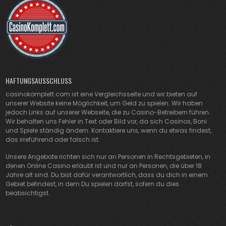
HAFTUNGSAUSSCHLUSS
casinokomplett.com ist eine Vergleichsseite und wir bieten auf
unserer Website keine Möglichkeit, um Geld zu spielen. Wir haben
jedoch Links auf unserer Webseite, die zu Casino-Betreibern führen.
Wir behalten uns Fehler in Text oder Bild vor, da sich Casinos, Boni
und Spiele ständig ändern. Kontaktiere uns, wenn du etwas findest,
das irreführend oder falsch ist.
Unsere Angebote richten sich nur an Personen in Rechtsgebieten, in
denen Online Casino erlaubt ist und nur an Personen, die über 18
Jahre alt sind. Du bist dafür verantwortlich, dass du dich in einem
Gebiet befindest, in dem Du spielen darfst, sofern du dies
beabsichtigst.