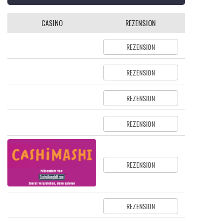
CASINO
REZENSION
REZENSION
REZENSION
REZENSION
REZENSION
REZENSION
REZENSION