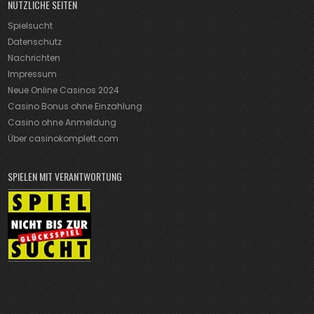
NÜTZLICHE SEITEN
Spielsucht
Datenschutz
Nachrichten
Impressum
Neue Online Casinos 2024
Casino Bonus ohne Einzahlung
Casino ohne Anmeldung
Über casinokomplett.com
SPIELEN MIT VERANTWORTUNG