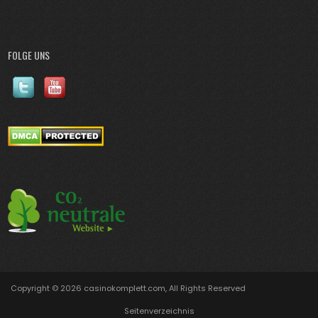
FOLGE UNS
Copyright © 2026
casinokomplett.com
, All Rights Reserved
Seitenverzeichnis