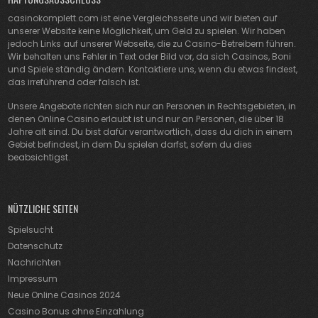
casinokomplett.com ist eine Vergleichsseite und wir bieten auf
unserer Website keine Möglichkeit, um Geld zu spielen. Wir haben
jedoch Links auf unserer Webseite, die zu Casino-Betreibern führen.
Wir behalten uns Fehler in Text oder Bild vor, da sich Casinos, Boni
und Spiele ständig ändern. Kontaktiere uns, wenn du etwas findest,
das irreführend oder falsch ist.
Unsere Angebote richten sich nur an Personen in Rechtsgebieten, in
denen Online Casino erlaubt ist und nur an Personen, die über 18
Jahre alt sind. Du bist dafür verantwortlich, dass du dich in einem
Gebiet befindest, in dem Du spielen darfst, sofern du dies
beabsichtigst.
NÜTZLICHE SEITEN
Spielsucht
Datenschutz
Nachrichten
Impressum
Neue Online Casinos 2024
Casino Bonus ohne Einzahlung