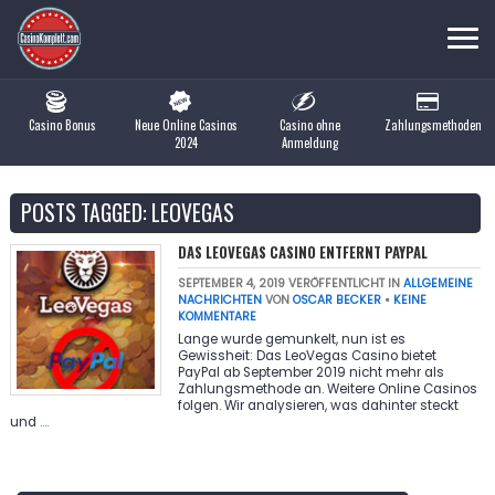
Casino Bonus
Neue Online Casinos
Casino ohne
Zahlungsmethoden
2024
Anmeldung
POSTS TAGGED: LEOVEGAS
DAS LEOVEGAS CASINO ENTFERNT PAYPAL
SEPTEMBER 4, 2019
VERÖFFENTLICHT IN
ALLGEMEINE
NACHRICHTEN
VON
OSCAR BECKER
•
KEINE
KOMMENTARE
Lange wurde gemunkelt, nun ist es
Gewissheit: Das LeoVegas Casino bietet
PayPal ab September 2019 nicht mehr als
Zahlungsmethode an. Weitere Online Casinos
folgen. Wir analysieren, was dahinter steckt
und
….