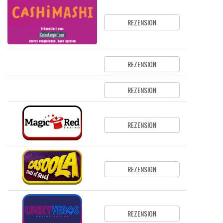
REZENSION
REZENSION
REZENSION
REZENSION
REZENSION
REZENSION