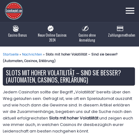
Casino Bonus
Neue Online Casinos
Casino ohne
Zahlungsmethoden
2024
Anmeldung
Startseite
»
Nachrichten
»
Slots mit hoher Volatilität – Sind sie besser?
(Automaten, Casinos, Erklärung)
SLOTS MIT HOHER VOLATILITÄT – SIND SIE BESSER?
(AUTOMATEN, CASINOS, ERKLÄRUNG)
Jedem Casinofan sollte der Begriff „Volatilität“ bereits über den
Weg gelaufen sein. Gefragt ist, wie oft ein Spielautomat auszahlt
und wie hoch dann die Gewinne sind. In diesem Artikel erklären
wir die Zusammenhänge, begeben uns auf die Suche nach den
aktuell erfolgreichsten
Slots mit hoher Volatilität
und zeigen euch
wie immer auch, in welchen Casinos ihr diesbezüglich eurer
Leidenschaft am besten nachgehen könnt.