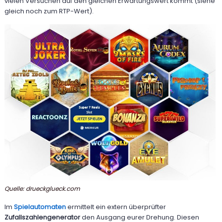
vielen Versuchen auf den gleichen Erwartungswert kommt (siehe
gleich noch zum RTP-Wert).
Quelle: drueckglueck.com
Im
Spielautomaten
ermittelt ein extern überprüfter
Zufallszahlengenerator
den Ausgang eurer Drehung. Diesen