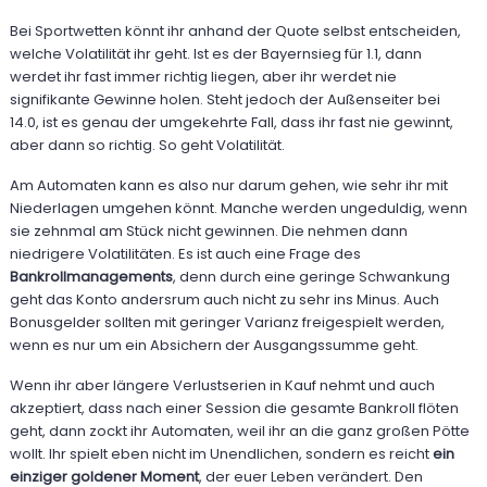
Bei Sportwetten könnt ihr anhand der Quote selbst entscheiden,
welche Volatilität ihr geht. Ist es der Bayernsieg für 1.1, dann
werdet ihr fast immer richtig liegen, aber ihr werdet nie
signifikante Gewinne holen. Steht jedoch der Außenseiter bei
14.0, ist es genau der umgekehrte Fall, dass ihr fast nie gewinnt,
aber dann so richtig. So geht Volatilität.
Am Automaten kann es also nur darum gehen, wie sehr ihr mit
Niederlagen umgehen könnt. Manche werden ungeduldig, wenn
sie zehnmal am Stück nicht gewinnen. Die nehmen dann
niedrigere Volatilitäten. Es ist auch eine Frage des
Bankrollmanagements
, denn durch eine geringe Schwankung
geht das Konto andersrum auch nicht zu sehr ins Minus. Auch
Bonusgelder sollten mit geringer Varianz freigespielt werden,
wenn es nur um ein Absichern der Ausgangssumme geht.
Wenn ihr aber längere Verlustserien in Kauf nehmt und auch
akzeptiert, dass nach einer Session die gesamte Bankroll flöten
geht, dann zockt ihr Automaten, weil ihr an die ganz großen Pötte
wollt. Ihr spielt eben nicht im Unendlichen, sondern es reicht
ein
einziger goldener Moment
, der euer Leben verändert. Den