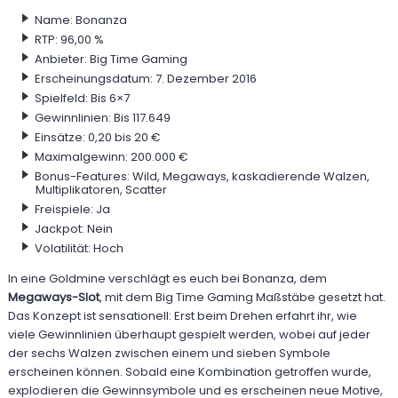
Name: Bonanza
RTP: 96,00 %
Anbieter: Big Time Gaming
Erscheinungsdatum: 7. Dezember 2016
Spielfeld: Bis 6×7
Gewinnlinien: Bis 117.649
Einsätze: 0,20 bis 20 €
Maximalgewinn: 200.000 €
Bonus-Features: Wild, Megaways, kaskadierende Walzen,
Multiplikatoren, Scatter
Freispiele: Ja
Jackpot: Nein
Volatilität: Hoch
In eine Goldmine verschlägt es euch bei Bonanza, dem
Megaways-Slot
, mit dem Big Time Gaming Maßstäbe gesetzt hat.
Das Konzept ist sensationell: Erst beim Drehen erfahrt ihr, wie
viele Gewinnlinien überhaupt gespielt werden, wobei auf jeder
der sechs Walzen zwischen einem und sieben Symbole
erscheinen können. Sobald eine Kombination getroffen wurde,
explodieren die Gewinnsymbole und es erscheinen neue Motive,