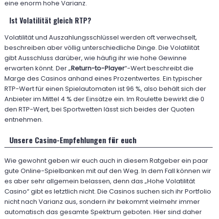
eine enorm hohe Varianz.
Ist Volatilität gleich RTP?
Volatilität und Auszahlungsschlüssel werden oft verwechselt,
beschreiben aber völlig unterschiedliche Dinge. Die Volatilität
gibt Ausschluss darüber, wie häufig ihr wie hohe Gewinne
erwarten könnt. Der „
Return-to-Player
“-Wert beschreibt die
Marge des Casinos anhand eines Prozentwertes. Ein typischer
RTP-Wert für einen Spielautomaten ist 96 %, also behält sich der
Anbieter im Mittel 4 % der Einsätze ein. Im Roulette bewirkt die 0
den RTP-Wert, bei Sportwetten lässt sich beides der Quoten
entnehmen.
Unsere Casino-Empfehlungen für euch
Wie gewohnt geben wir euch auch in diesem Ratgeber ein paar
gute Online-Spielbanken mit auf den Weg. In dem Fall können wir
es aber sehr allgemein belassen, denn das „Hohe Volatilität
Casino“ gibt es letztlich nicht. Die Casinos suchen sich ihr Portfolio
nicht nach Varianz aus, sondern ihr bekommt vielmehr immer
automatisch das gesamte Spektrum geboten. Hier sind daher