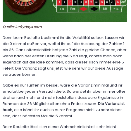
Quelle: luckydays.com
Denn beim Roulette bestimmt ihr die Volatilität selber. Lassen wir
die 0 einmal außen vor, wettet ihr auf die Auslosung der Zahlen 1
bis 36. Ganz offensichtlich hat jede Zahl die gleiche Chance, aber
wenn nach der ersten Drehung die 5 da liegt, könnte man doch
eigentlich auf die Idee kommen, dass dieser Tisch immer eine 5
liefert. Die Varianz sagt uns jetzt, wie sehr wir auf diese Aussage
vertrauen können.
Gäbe es nur Fünfen im Kessel, wäre die Varianz minimal und ihr
erhaltet bei jedem Versuch die 5. So werdet ihr aber immer öfter
drehen und mehr und mehr feststellen, dass eure Ergebnisse im
Rahmen der 36 Möglichkeiten ohne Ende streuen.
Die Varianz ist
hoch
, also könnt ihr euch in eurer Prognose nicht zu sehr sicher
sein, dass nächstes Mal die 5 kommt.
Beim Roulette lässt sich diese Wahrscheinlichkeit sehr leicht