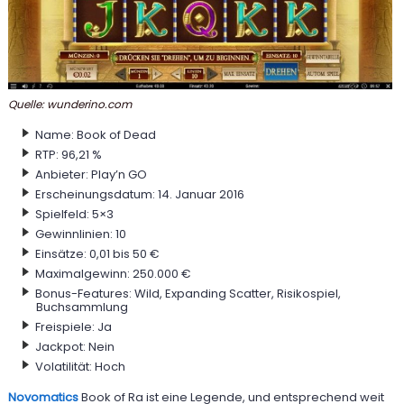
Quelle: wunderino.com
Name: Book of Dead
RTP: 96,21 %
Anbieter: Play’n GO
Erscheinungsdatum: 14. Januar 2016
Spielfeld: 5×3
Gewinnlinien: 10
Einsätze: 0,01 bis 50 €
Maximalgewinn: 250.000 €
Bonus-Features: Wild, Expanding Scatter, Risikospiel,
Buchsammlung
Freispiele: Ja
Jackpot: Nein
Volatilität: Hoch
Novomatics
Book of Ra ist eine Legende, und entsprechend weit