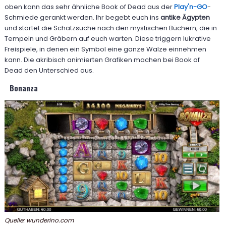
oben kann das sehr ähnliche Book of Dead aus der
Play'n-GO
-
Schmiede gerankt werden. Ihr begebt euch ins
antike Ägypten
und startet die Schatzsuche nach den mystischen Büchern, die in
Tempeln und Gräbern auf euch warten. Diese triggern lukrative
Freispiele, in denen ein Symbol eine ganze Walze einnehmen
kann. Die akribisch animierten Grafiken machen bei Book of
Dead den Unterschied aus.
Bonanza
Quelle: wunderino.com