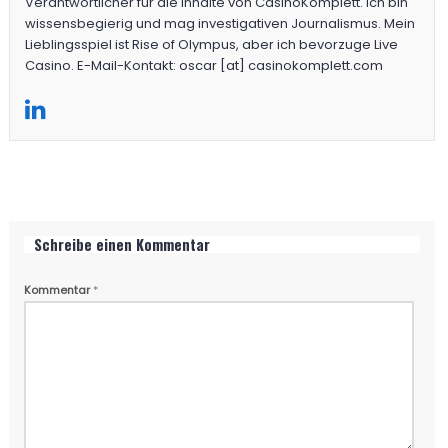
Verantwortlicher für die Inhalte von CasinoKomplett. Ich bin
wissensbegierig und mag investigativen Journalismus. Mein
Lieblingsspiel ist Rise of Olympus, aber ich bevorzuge Live
Casino. E-Mail-Kontakt: oscar [at] casinokomplett.com
Schreibe einen Kommentar
Kommentar
*