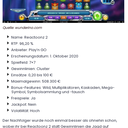
Quelle: wunderino.com
Name: Reactoonz 2
RTP: 96,20 %
Anbieter: Play’n GO
Erscheinungsdatum: 1. Oktober 2020
Spielfeld: 7×7
Gewinnlinien: Cluster
Einsätze: 0,20 bis 100 €
Maximalgewinn: 508.300 €
Bonus-Features: Wild, Multiplikatoren, Kaskaden, Mega-
Symbol, Symbolsammlung und -tausch
Freispiele: Ja
Jackpot: Nein
Volatilität: Hoch
Der Nachfolger wurde noch einmal besser als ohnehin schon,
wobei ihr bei Reactoonz 2 statt Gewinnlinien die Jagd auf