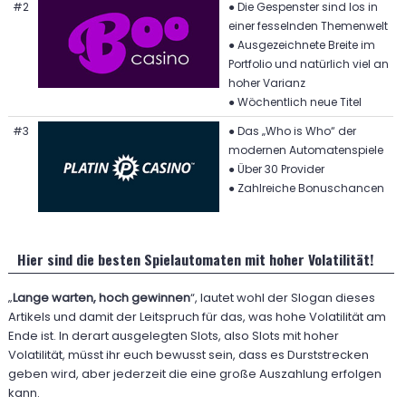
#2
● Die Gespenster sind los in
einer fesselnden Themenwelt
● Ausgezeichnete Breite im
Portfolio und natürlich viel an
hoher Varianz
● Wöchentlich neue Titel
#3
● Das „Who is Who“ der
modernen Automatenspiele
● Über 30 Provider
● Zahlreiche Bonuschancen
Hier sind die besten Spielautomaten mit hoher Volatilität!
„
Lange warten, hoch gewinnen
“, lautet wohl der Slogan dieses
Artikels und damit der Leitspruch für das, was hohe Volatilität am
Ende ist. In derart ausgelegten Slots, also Slots mit hoher
Volatilität, müsst ihr euch bewusst sein, dass es Durststrecken
geben wird, aber jederzeit die eine große Auszahlung erfolgen
kann.