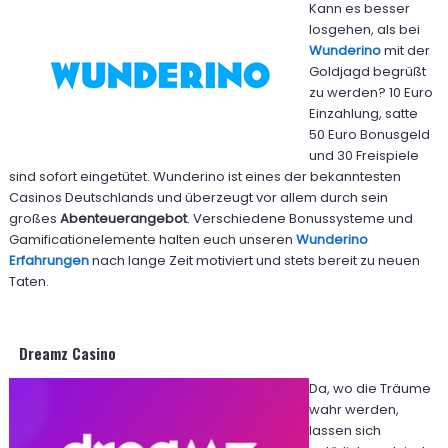
Kann es besser
losgehen, als bei
Wunderino
mit der
Goldjagd begrüßt
zu werden? 10 Euro
Einzahlung, satte
50 Euro Bonusgeld
und 30 Freispiele
sind sofort eingetütet. Wunderino ist eines der bekanntesten
Casinos Deutschlands und überzeugt vor allem durch sein
großes
Abenteuerangebot
. Verschiedene Bonussysteme und
Gamificationelemente halten euch unseren
Wunderino
Erfahrungen
nach lange Zeit motiviert und stets bereit zu neuen
Taten.
Dreamz Casino
Da, wo die Träume
wahr werden,
lassen sich