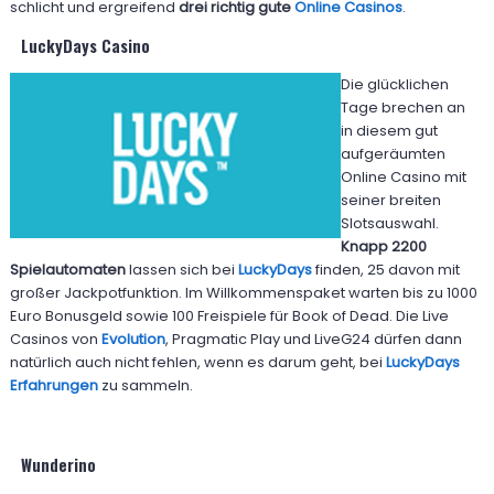
schlicht und ergreifend
drei richtig gute
Online Casinos
.
LuckyDays Casino
Die glücklichen
Tage brechen an
in diesem gut
aufgeräumten
Online Casino mit
seiner breiten
Slotsauswahl.
Knapp 2200
Spielautomaten
lassen sich bei
LuckyDays
finden, 25 davon mit
großer Jackpotfunktion. Im Willkommenspaket warten bis zu 1000
Euro Bonusgeld sowie 100 Freispiele für Book of Dead. Die Live
Casinos von
Evolution
, Pragmatic Play und LiveG24 dürfen dann
natürlich auch nicht fehlen, wenn es darum geht, bei
LuckyDays
Erfahrungen
zu sammeln.
Wunderino